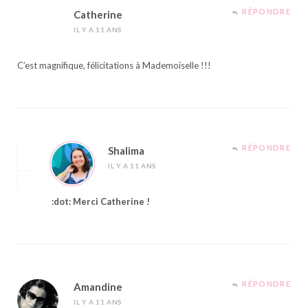
RÉPONDRE
Catherine
IL Y A 11 ANS
C’est magnifique, félicitations à Mademoiselle !!!
RÉPONDRE
Shalima
IL Y A 11 ANS
:dot: Merci Catherine !
RÉPONDRE
Amandine
IL Y A 11 ANS