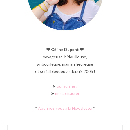
♥︎ Céline Dupont ♥︎
voyageuse, bidouilleuse,
gribouilleuse, maman heureuse
et serial blogueuse depuis 2006 !
➤
qui suis-je ?
➤
me contacter
*
Abonnez-vous à la Newsletter
*