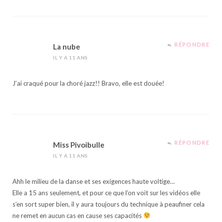
RÉPONDRE
La nube
IL Y A 11 ANS
J’ai craqué pour la choré jazz!! Bravo, elle est douée!
RÉPONDRE
Miss Pivoibulle
IL Y A 11 ANS
Ahh le milieu de la danse et ses exigences haute voltige…
Elle a 15 ans seulement, et pour ce que l’on voit sur les vidéos elle
s’en sort super bien, il y aura toujours du technique à peaufiner cela
ne remet en aucun cas en cause ses capacités