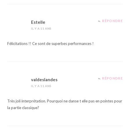
RÉPONDRE
Estelle
IL Y A 11 ANS
Félicitations !! Ce sont de superbes performances !
RÉPONDRE
valdeslandes
IL Y A 11 ANS
Très joli interprétation. Pourquoi ne danse t elle pas en pointes pour
la partie classique?