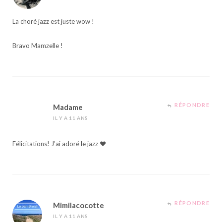
La choré jazz est juste wow !
Bravo Mamzelle !
RÉPONDRE
Madame
IL Y A 11 ANS
Félicitations! J’ai adoré le jazz ♥
RÉPONDRE
Mimilacocotte
IL Y A 11 ANS