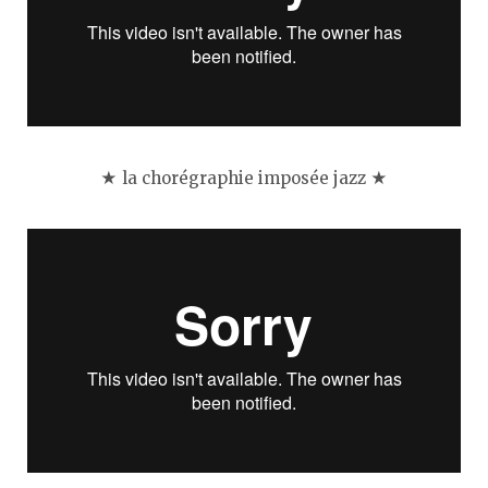
★ la chorégraphie imposée jazz ★