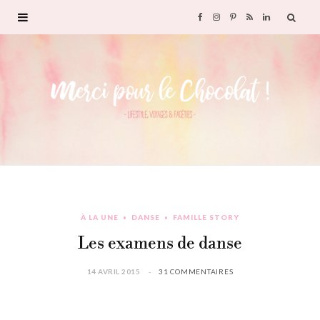
F
I
P
R
L
a
n
i
S
i
c
s
n
S
n
e
t
t
k
b
a
e
e
o
g
r
d
À LA UNE
DANSE
FAMILLE STORY
o
r
e
I
Les examens de danse
k
a
s
n
14 AVRIL 2015
31 COMMENTAIRES
m
t