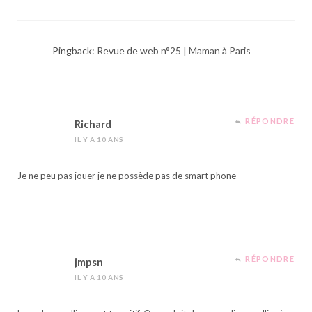
Pingback:
Revue de web n°25 | Maman à Paris
RÉPONDRE
Richard
IL Y A 10 ANS
Je ne peu pas jouer je ne possède pas de smart phone
RÉPONDRE
jmpsn
IL Y A 10 ANS