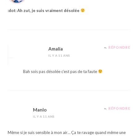
:dot: Ah zut, je suis vraiment désolée
RÉPONDRE
Amalia
IL Y A 11 ANS
Bah sois pas désolée c’est pas de ta faute
RÉPONDRE
Manlo
IL Y A 11 ANS
Même si je suis sensible à mon air… Ça te ravage quand même une