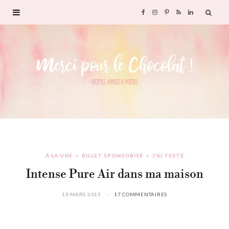
F
I
P
R
L
a
n
i
S
i
c
s
n
S
n
e
t
t
k
b
a
e
e
o
g
r
d
À LA UNE
BILLET SPONSORISÉ
J'AI TESTÉ
o
r
e
I
Intense Pure Air dans ma maison
k
a
s
n
10 MARS 2015
17 COMMENTAIRES
m
t