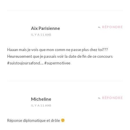
RÉPONDRE
Aix Parisienne
IL Y A 11 ANS
Haaan mais je vois que mon comm ne passe plus chez toi???
Heureusement que je passais voir la date de fin de ce concours
#suistoujoursafond…. #supermotivee
RÉPONDRE
Micheline
IL Y A 11 ANS
Réponse diplomatique et drôle