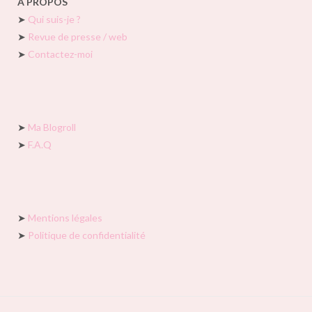
À PROPOS
➤
Qui suis-je ?
➤
Revue de presse / web
➤
Contactez-moi
➤
Ma Blogroll
➤
F.A.Q
➤
Mentions légales
➤
Politique de confidentialité