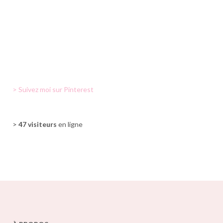
> Suivez moi sur Pinterest
>
47 visiteurs
en ligne