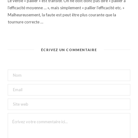
Le verbe « pallier » est transitif. On ne doit donc pas dire « pallier à
l’efficacité moyenne … », mais simplement « pallier l’efficacité etc. »
Malheureusement, la faute est peut être plus courante que la
tournure correcte …
ÉCRIVEZ UN COMMENTAIRE