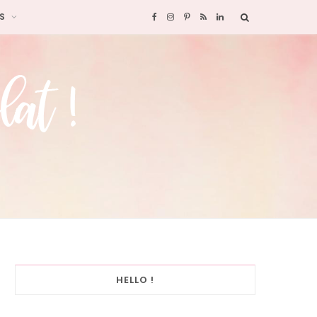
S
F
I
P
R
L
a
n
i
S
i
c
s
n
S
n
e
t
t
k
b
a
e
e
o
g
r
d
o
r
e
I
k
a
s
n
HELLO !
m
t