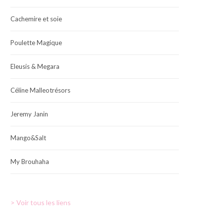
Cachemire et soie
Poulette Magique
Eleusis & Megara
Céline Malleotrésors
Jeremy Janin
Mango&Salt
My Brouhaha
> Voir tous les liens