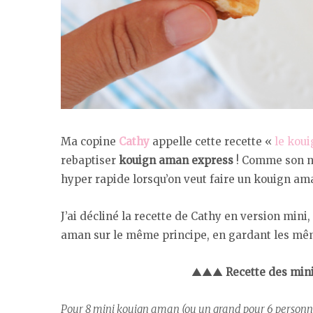
Ma copine
Cathy
appelle cette recette «
le kou
rebaptiser
kouign aman express
! Comme son no
hyper rapide lorsqu’on veut faire un kouign ama
J’ai décliné la recette de Cathy en version min
aman sur le même principe, en gardant les mêm
▲▲▲
Recette des mi
Pour 8 mini kouign aman (ou un grand pour 6 personn