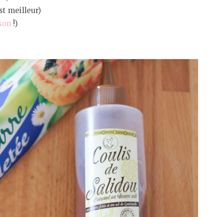
st meilleur)
son
!)