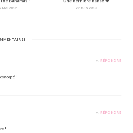
 the Bahamas !
Une dernière danse ♥︎
9 MAI 2019
29 JUIN 2018
MMENTAIRES
RÉPONDRE
 concept!!
RÉPONDRE
re !