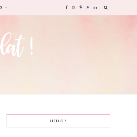
S
F
I
P
R
L
a
n
i
S
i
c
s
n
S
n
e
t
t
k
b
a
e
e
o
g
r
d
o
r
e
I
k
a
s
n
HELLO !
m
t