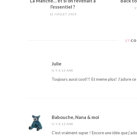
La Manche… et si on revenait à
Back to
l’essentiel ?
1
12 JUILLET 2019
27
CO
Julie
IL Y A 12 ANS
Toujours aussi cool!!! Et meme plus! J’adore ce
Babouche, Nana & moi
IL Y A 12 ANS
C’est vraiment super ! Encore une idée que j’ado