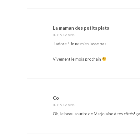
La maman des petits plats
IL Y A 12 ANS
J’adore ! Je ne m’en lasse pas.
Vivement le mois prochain
Co
IL Y A 12 ANS
Oh, le beau sourire de Marjolaine à tes côtés! ça 