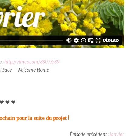
o :
http://vimeo.com/88073589
al Face – Welcome Home
♥ ♥ ♥
chain pour la suite du projet !
Épisode précédent :
janvier