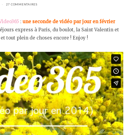
27 COMMENTAIRES
ideo365
:
une seconde de vidéo par jour en février
ours express à Paris, du boulot, la Saint Valentin et
, et tout plein de choses encore ! Enjoy !