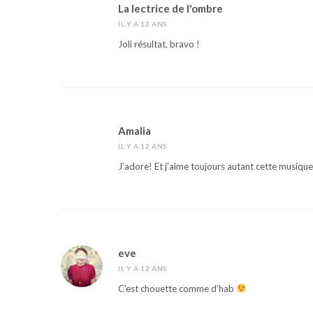
La lectrice de l'ombre
IL Y A 12 ANS
Joli résultat, bravo !
Amalia
IL Y A 12 ANS
J’adore! Et j’aime toujours autant cette musiqu
eve
IL Y A 12 ANS
C’est chouette comme d’hab