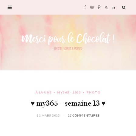
F
I
P
R
L
a
n
i
S
i
c
s
n
S
n
e
t
t
k
b
a
e
e
o
g
r
d
À LA UNE
MY365 - 2013
PHOTO
o
r
e
I
♥ my365 – semaine 13 ♥
k
a
s
n
31 MARS 2013
16 COMMENTAIRES
m
t