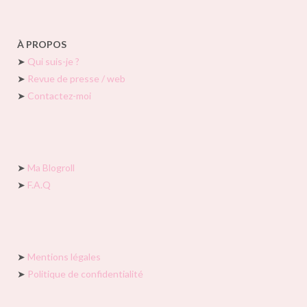
À PROPOS
➤
Qui suis-je ?
➤
Revue de presse / web
➤
Contactez-moi
➤
Ma Blogroll
➤
F.A.Q
➤
Mentions légales
➤
Politique de confidentialité