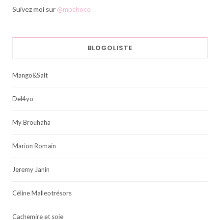
Suivez moi sur
@mpchoco
BLOGOLISTE
Mango&Salt
Del4yo
My Brouhaha
Marion Romain
Jeremy Janin
Céline Malleotrésors
Cachemire et soie