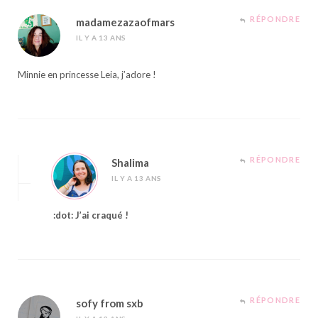
RÉPONDRE
madamezazaofmars
IL Y A 13 ANS
Minnie en princesse Leia, j’adore !
RÉPONDRE
Shalima
IL Y A 13 ANS
:dot: J’ai craqué !
RÉPONDRE
sofy from sxb