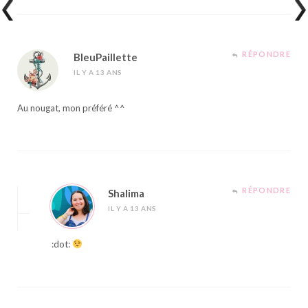
RÉPONDRE
BleuPaillette
IL Y A 13 ANS
Au nougat, mon préféré ^^
RÉPONDRE
Shalima
IL Y A 13 ANS
:dot: