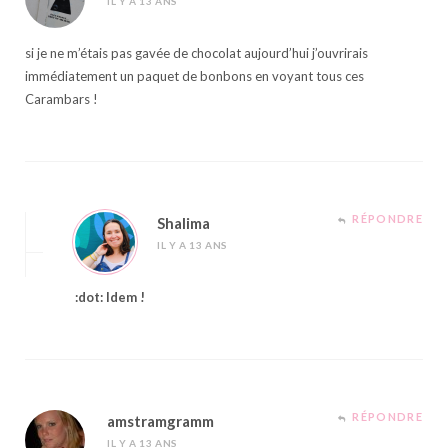
IL Y A 13 ANS
si je ne m’étais pas gavée de chocolat aujourd’hui j’ouvrirais
immédiatement un paquet de bonbons en voyant tous ces
Carambars !
RÉPONDRE
Shalima
IL Y A 13 ANS
:dot: Idem !
RÉPONDRE
amstramgramm
IL Y A 13 ANS