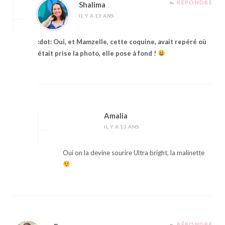
RÉPONDRE
Shalima
IL Y A 13 ANS
:dot: Oui, et Mamzelle, cette coquine, avait repéré où
était prise la photo, elle pose à fond !
Amalia
IL Y A 13 ANS
Oui on la devine sourire Ultra bright, la malinette
RÉPONDRE