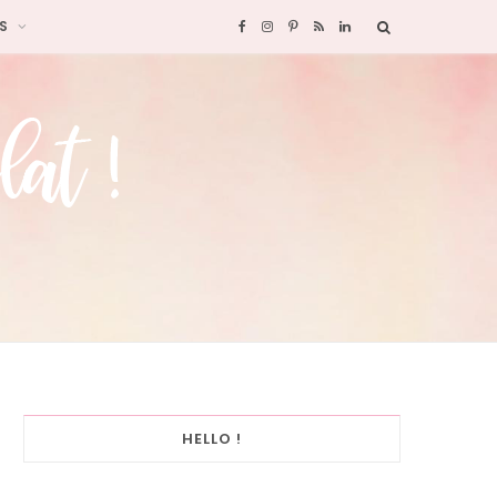
S
F
I
P
R
L
a
n
i
S
i
c
s
n
S
n
e
t
t
k
b
a
e
e
o
g
r
d
o
r
e
I
k
a
s
n
HELLO !
m
t