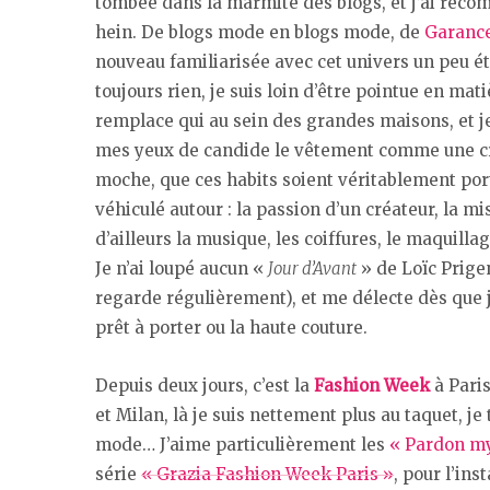
tombée dans la marmite des blogs, et j’ai recom
hein. De blogs mode en blogs mode, de
Garanc
nouveau familiarisée avec cet univers un peu ét
toujours rien, je suis loin d’être pointue en mat
remplace qui au sein des grandes maisons, et je
mes yeux de candide le vêtement comme une cré
moche, que ces habits soient véritablement porta
véhiculé autour : la passion d’un créateur, la mi
d’ailleurs la musique, les coiffures, le maqui
Je n’ai loupé aucun «
Jour d’Avant
» de Loïc Prige
regarde régulièrement), et me délecte dès que 
prêt à porter ou la haute couture.
Depuis deux jours, c’est la
Fashion Week
à Paris
et Milan, là je suis nettement plus au taquet, je 
mode… J’aime particulièrement les
« Pardon m
série
« Grazia Fashion Week Paris »
, pour l’ins