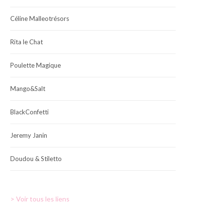
Céline Malleotrésors
Rita le Chat
Poulette Magique
Mango&Salt
BlackConfetti
Jeremy Janin
Doudou & Stiletto
> Voir tous les liens