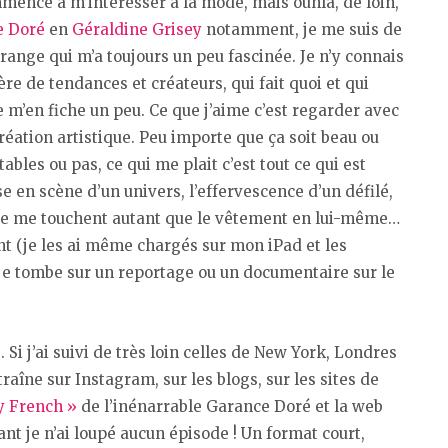
mencé à m’intéresser à la mode, mais ouhla, de loin,
e Doré
en
Géraldine Grisey
notamment, je me suis de
range qui m’a toujours un peu fascinée. Je n’y connais
ière de tendances et créateurs, qui fait quoi et qui
 m’en fiche un peu. Ce que j’aime c’est regarder avec
ation artistique. Peu importe que ça soit beau ou
bles ou pas, ce qui me plait c’est tout ce qui est
se en scène d’un univers, l’effervescence d’un défilé,
llage me touchent autant que le vêtement en lui-même…
nt (je les ai même chargés sur mon iPad et les
je tombe sur un reportage ou un documentaire sur le
. Si j’ai suivi de très loin celles de New York, Londres
traîne sur Instagram, sur les blogs, sur les sites de
y French »
de l’inénarrable Garance Doré et la web
tant je n’ai loupé aucun épisode ! Un format court,