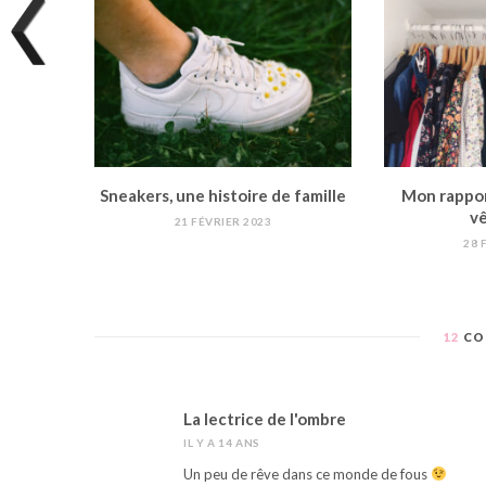
Sneakers, une histoire de famille
Mon rappor
v
21 FÉVRIER 2023
28 
12
CO
La lectrice de l'ombre
IL Y A 14 ANS
Un peu de rêve dans ce monde de fous