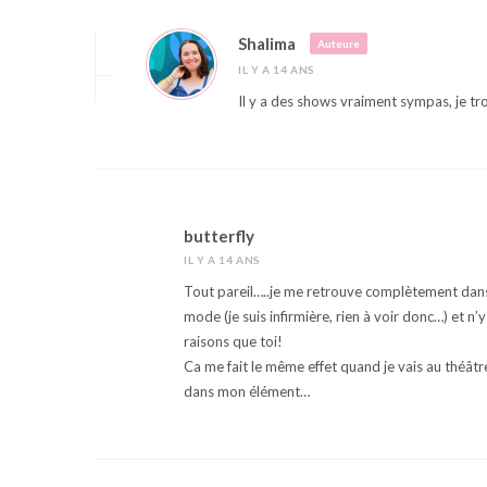
Shalima
Auteure
IL Y A 14 ANS
Il y a des shows vraiment sympas, je tr
butterfly
IL Y A 14 ANS
Tout pareil…..je me retrouve complètement dans c
mode (je suis infirmière, rien à voir donc…) et n’
raisons que toi!
Ca me fait le même effet quand je vais au théâtre
dans mon élément…