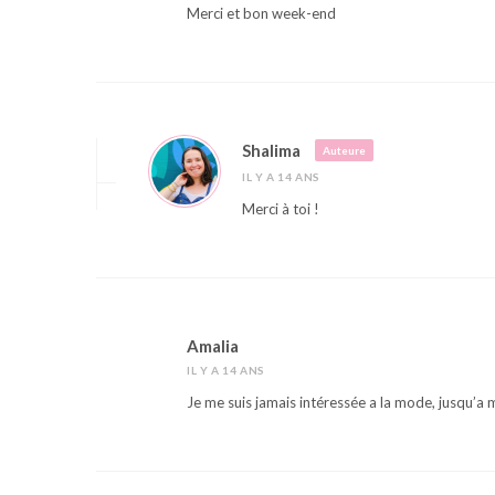
Merci et bon week-end
Shalima
Auteure
IL Y A 14 ANS
Merci à toi !
Amalia
IL Y A 14 ANS
Je me suis jamais intéressée a la mode, jusqu’a m