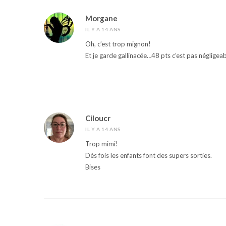
Morgane
IL Y A 14 ANS
Oh, c’est trop mignon!
Et je garde gallinacée…48 pts c’est pas négligea
Ciloucr
IL Y A 14 ANS
Trop mimi!
Dès fois les enfants font des supers sorties.
Bises