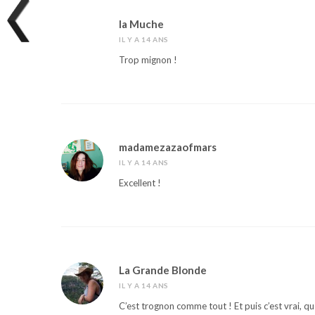
la Muche
IL Y A 14 ANS
Trop mignon !
madamezazaofmars
IL Y A 14 ANS
Excellent !
La Grande Blonde
IL Y A 14 ANS
C’est trognon comme tout ! Et puis c’est vrai, qu