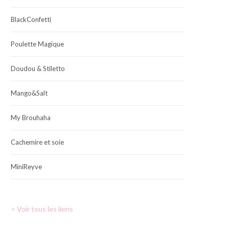
BlackConfetti
Poulette Magique
Doudou & Stiletto
Mango&Salt
My Brouhaha
Cachemire et soie
MiniReyve
> Voir tous les liens