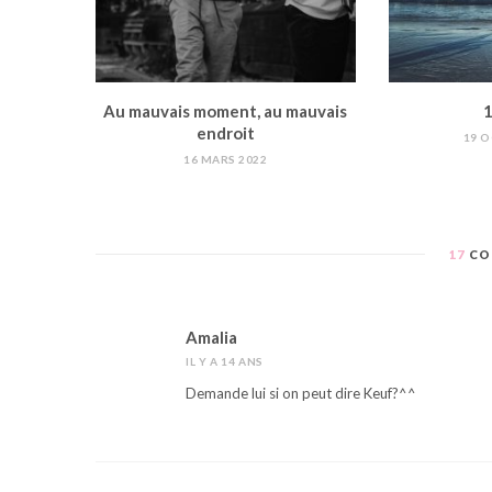
Au mauvais moment, au mauvais
1
endroit
19 
16 MARS 2022
17
CO
Amalia
IL Y A 14 ANS
Demande lui si on peut dire Keuf?^^