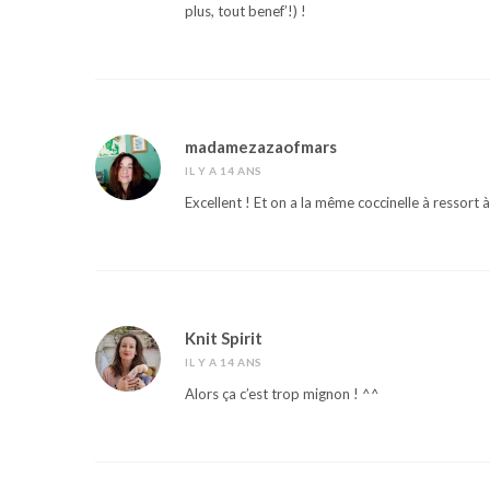
plus, tout benef’!) !
madamezazaofmars
IL Y A 14 ANS
Excellent ! Et on a la même coccinelle à ressort à
Knit Spirit
IL Y A 14 ANS
Alors ça c’est trop mignon ! ^^