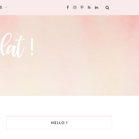
S
F
I
P
R
L
a
n
i
S
i
c
s
n
S
n
e
t
t
k
b
a
e
e
o
g
r
d
o
r
e
I
k
a
s
n
HELLO !
m
t