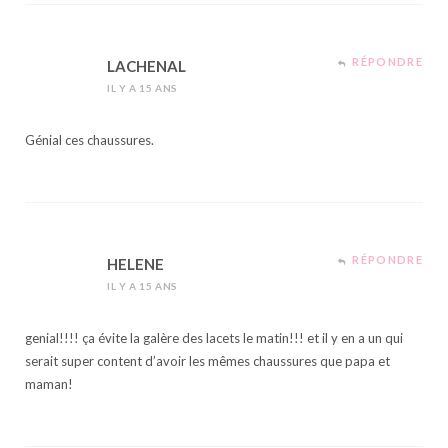
RÉPONDRE
LACHENAL
IL Y A 15 ANS
Génial ces chaussures.
RÉPONDRE
HELENE
IL Y A 15 ANS
genial!!!! ça évite la galère des lacets le matin!!! et il y en a un qui
serait super content d’avoir les mêmes chaussures que papa et
maman!