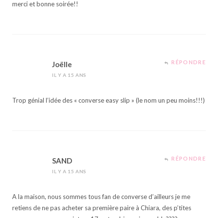
merci et bonne soirée!!
RÉPONDRE
Joëlle
IL Y A 15 ANS
Trop génial l’idée des « converse easy slip » (le nom un peu moins!!!)
RÉPONDRE
SAND
IL Y A 15 ANS
A la maison, nous sommes tous fan de converse d’ailleurs je me
retiens de ne pas acheter sa première paire à Chiara, des p’tites