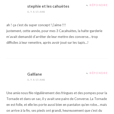
RÉPONDRE
stephie et les cahuètes
IL Y A 15 ANS
ah ! ça c’est du super concept ! j’aime !!!
justement, cette année, pour mes 3 Cacahuètes, la halte-garderie
m’avait demandé d’arrêter de leur mettre des converse… trop
difficiles à leur remettre, après avoir joué sur les tapis…!
RÉPONDRE
Gallïane
IL Y A 15 ANS
Une amie nous file régulièrement des fringues et des pompes pour la
Tornade et dans un sac, il y avait une paire de Converse. La Tornade
en est folle, et elle les porte aussi bien en pantalon qu’en robe… mais
on arrive à la fin, ses pieds ont grandi, heureusement que c’est du