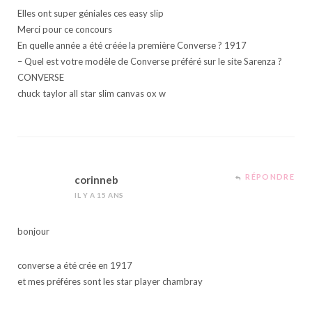
Elles ont super géniales ces easy slip
Merci pour ce concours
En quelle année a été créée la première Converse ? 1917
– Quel est votre modèle de Converse préféré sur le site Sarenza ?
CONVERSE
chuck taylor all star slim canvas ox w
RÉPONDRE
corinneb
IL Y A 15 ANS
bonjour
converse a été crée en 1917
et mes préféres sont les star player chambray