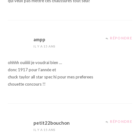
qui veux pas mettre ces chaussures tout seul!
RÉPONDRE
ampp
IL Y A 15 ANS
ohhhh ouiiiiii je voudrai bien …
donc 1917 pour l’année et
chuck taylor all star spec hi pour mes preferees
chouette concours !!
RÉPONDRE
petit22bouchon
IL Y A 15 ANS