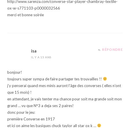
http://www.sarenza.com/converse-star-player-chambray-textile-
ox-w-s771103-p0000032566
merci et bonne soirée
RÉPONDRE
isa
IL Y A 15 ANS
bonjour!
toujours super sympa de faire partager tes trouvailles !!
j’y penserai quand mes minis auront l’âge des converses ( elles n’ont
que 15 mois) !
en attendant, je vais tenter ma chance pour soit ma grande soit mon
grand … vu que N°3 a deja ses 2 paires!
donc pour le jeu:
première Converse en 1917
et ici on aime les basiques chuck taylor all star ox k …