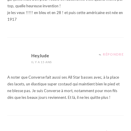
top, quelle heureuse invention !
je les veux !!!!! en bleu et en 28 ! et puis cette américaine est née en
1917
RÉPONDRE
HeyJude
IL Y A 15 ANS
A noter que Converse fait aussi ses All Star basses avec, à la place
des lacets, un élastique super costaud qui maintient bien le pied et
ne blesse pas. Je suis Converse à mort, notamment pour mon fils
dès que les beaux jours reviennent. Et là, il ne les quitte plus !