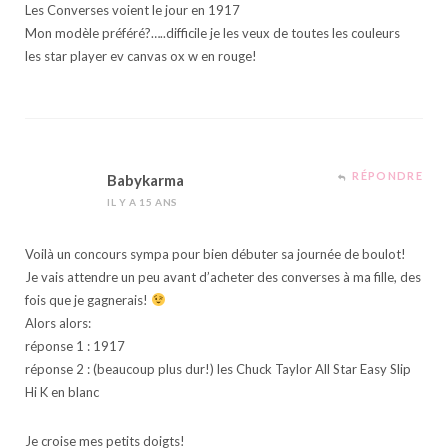
Les Converses voient le jour en 1917
Mon modèle préféré?…..difficile je les veux de toutes les couleurs
les star player ev canvas ox w en rouge!
RÉPONDRE
Babykarma
IL Y A 15 ANS
Voilà un concours sympa pour bien débuter sa journée de boulot!
Je vais attendre un peu avant d’acheter des converses à ma fille, des
fois que je gagnerais!
Alors alors:
réponse 1 : 1917
réponse 2 : (beaucoup plus dur!) les Chuck Taylor All Star Easy Slip
Hi K en blanc
Je croise mes petits doigts!