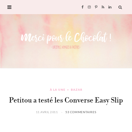
F
I
P
R
L
a
n
i
S
i
c
s
n
S
n
e
t
t
k
b
a
e
e
o
g
r
d
À LA UNE
BAZAR
o
r
e
I
Petitou a testé les Converse Easy Slip
k
a
s
n
11 AVRIL 2011
53 COMMENTAIRES
m
t