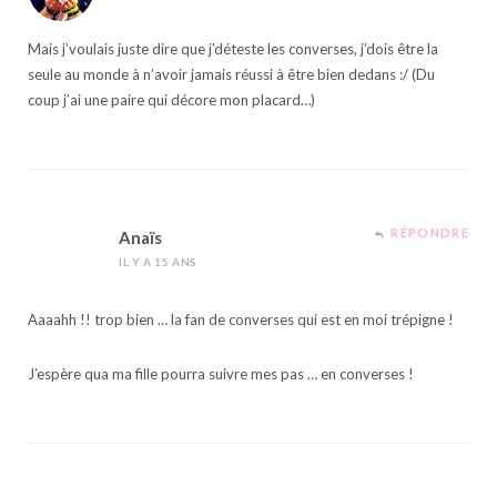
Mais j’voulais juste dire que j’déteste les converses, j’dois être la
seule au monde à n’avoir jamais réussi à être bien dedans :/ (Du
coup j’ai une paire qui décore mon placard…)
RÉPONDRE
Anaïs
IL Y A 15 ANS
Aaaahh !! trop bien … la fan de converses qui est en moi trépigne !
J’espère qua ma fille pourra suivre mes pas … en converses !