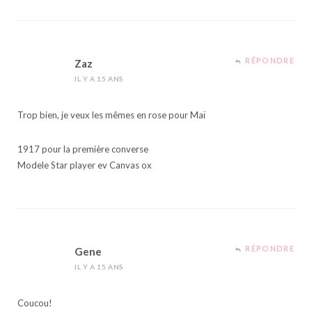
RÉPONDRE
Zaz
IL Y A 15 ANS
Trop bien, je veux les mêmes en rose pour Maï
1917 pour la première converse
Modele Star player ev Canvas ox
RÉPONDRE
Gene
IL Y A 15 ANS
Coucou!