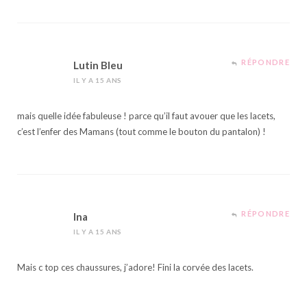
RÉPONDRE
Lutin Bleu
IL Y A 15 ANS
mais quelle idée fabuleuse ! parce qu’il faut avouer que les lacets,
c’est l’enfer des Mamans (tout comme le bouton du pantalon) !
RÉPONDRE
lna
IL Y A 15 ANS
Mais c top ces chaussures, j’adore! Fini la corvée des lacets.