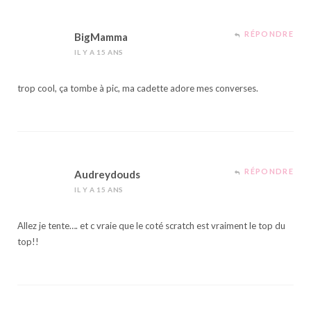
RÉPONDRE
BigMamma
IL Y A 15 ANS
trop cool, ça tombe à pic, ma cadette adore mes converses.
RÉPONDRE
Audreydouds
IL Y A 15 ANS
Allez je tente…. et c vraie que le coté scratch est vraiment le top du
top!!