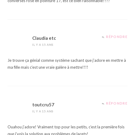
converses rose en pointure 17, est ce bien raisonnable????
RÉPONDRE
Claudia etc
IL Y A 15 ANS
Je trouve ça génial comme système sachant que j’adore en mettre à
ma fille mais c’est une vraie galère à mettre!!!!
RÉPONDRE
toutcru57
IL Y A 15 ANS
Ouahou j’adore! Vraiment top pour les petits, c’est la première fois
que j’vois la solution aux problèmes de lacets!