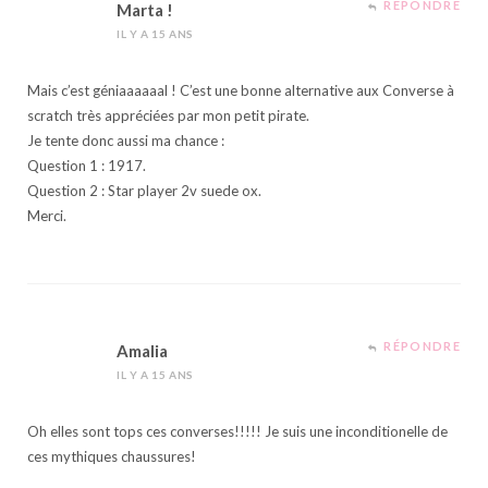
RÉPONDRE
Marta !
IL Y A 15 ANS
Mais c’est géniaaaaaal ! C’est une bonne alternative aux Converse à
scratch très appréciées par mon petit pirate.
Je tente donc aussi ma chance :
Question 1 : 1917.
Question 2 : Star player 2v suede ox.
Merci.
RÉPONDRE
Amalia
IL Y A 15 ANS
Oh elles sont tops ces converses!!!!! Je suis une inconditionelle de
ces mythiques chaussures!