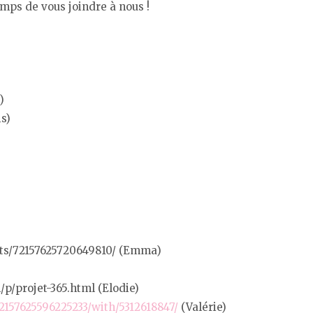
emps de vous joindre à nous !
)
s)
ets/72157625720649810/ (Emma)
p/projet-365.html (Elodie)
2157625596225233/with/5312618847/
(Valérie)