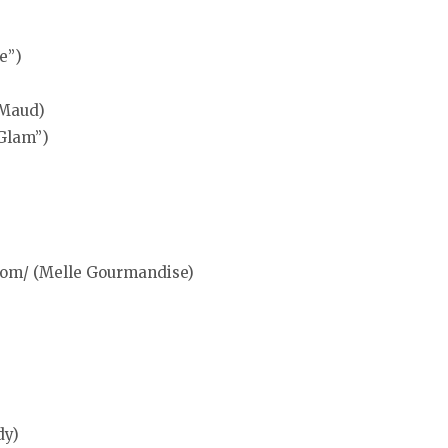
e”)
(Maud)
yGlam”)
com/ (Melle Gourmandise)
dy)