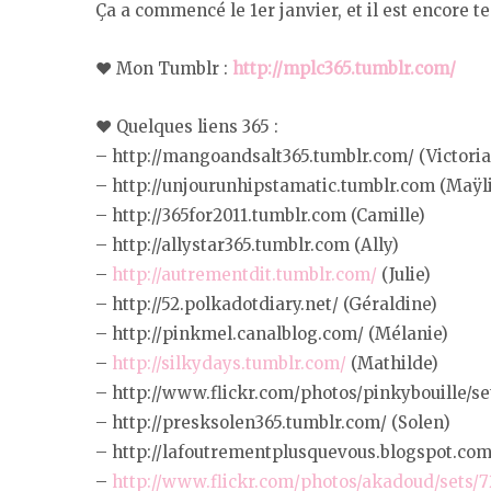
Ça a commencé le 1er janvier, et il est encore t
♥ Mon Tumblr :
http://mplc365.tumblr.com/
♥ Quelques liens 365 :
– http://mangoandsalt365.tumblr.com/ (Victoria
– http://unjourunhipstamatic.tumblr.com (Maÿli
– http://365for2011.tumblr.com (Camille)
– http://allystar365.tumblr.com (Ally)
–
http://autrementdit.tumblr.com/
(Julie)
– http://52.polkadotdiary.net/ (Géraldine)
– http://pinkmel.canalblog.com/ (Mélanie)
–
http://silkydays.tumblr.com/
(Mathilde)
– http://www.flickr.com/photos/pinkybouille/s
– http://presksolen365.tumblr.com/ (Solen)
– http://lafoutrementplusquevous.blogspot.com/
–
http://www.flickr.com/photos/akadoud/sets/7