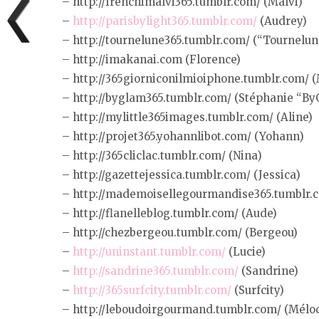
– http://frenchimalvi365.tumblr.com/ (Malvi)
–
http://parisbylight365.tumblr.com/
(Audrey)
– http://tournelune365.tumblr.com/ (“Tournelun
– http://imakanai.com (Florence)
– http://365giorniconilmioiphone.tumblr.com/ 
– http://byglam365.tumblr.com/ (Stéphanie “B
– http://mylittle365images.tumblr.com/ (Aline)
– http://projet365.yohannlibot.com/ (Yohann)
– http://365cliclac.tumblr.com/ (Nina)
– http://gazettejessica.tumblr.com/ (Jessica)
– http://mademoisellegourmandise365.tumblr.
– http://flanelleblog.tumblr.com/ (Aude)
– http://chezbergeou.tumblr.com/ (Bergeou)
–
http://uninstant.tumblr.com/
(Lucie)
–
http://sandrine365.tumblr.com/
(Sandrine)
–
http://365surfcity.tumblr.com/
(Surfcity)
– http://leboudoirgourmand.tumblr.com/ (Mélo