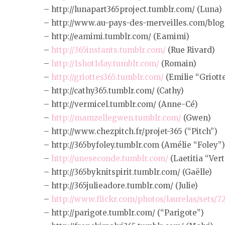
– http://lunapart365project.tumblr.com/ (Luna)
– http://www.au-pays-des-merveilles.com/blog/
– http://eamimi.tumblr.com/ (Eamimi)
–
http://365instants.tumblr.com/
(Rue Rivard)
–
http://1shot1day.tumblr.com/
(Romain)
–
http://griottes365.tumblr.com/
(Emilie “Griott
– http://cathy365.tumblr.com/ (Cathy)
– http://vermicel.tumblr.com/ (Anne-Cé)
–
http://mamzellegwen.tumblr.com/
(Gwen)
– http://www.chezpitch.fr/projet-365 (“Pitch”)
– http://365byfoley.tumblr.com (Amélie “Foley”)
–
http://uneseconde.tumblr.com/
(Laetitia “Vert
– http://365byknitspirit.tumblr.com/ (Gaëlle)
– http://365julieadore.tumblr.com/ (Julie)
–
http://www.flickr.com/photos/laurelas/sets/7
– http://parigote.tumblr.com/ (“Parigote”)