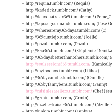
– http://requia.tumblr.com/ (Requia)
– http://kaderick.tumblr.com/ (Cathy)
– http://deuxquatresix365.tumblr.com/ (Pome_G
– http://laposegourmande.tumblr.com/ (Pose 
– http://wherearemy365days.tumblr.com/ (C)
– http://365auntiejo.tumblr.com/ (Joëlle)
– http://pozuh.tumblr.com/ (Pozuh)
– http://kaa365.tumblr.com/ (Stéphanie “Nanika
– http://365daysbetterthanothers.tumblr.com/ 
–
http://soulsessions365.tumblr.com/
(Kamically
– http://myfoodbox.tumblr.com/ (Lilibox)
– http://365bycamille.tumblr.com/ (Camille)
– http://365byfannybens.tumblr.com/ (Fanny)
–
http://cuisinlesateliers.tumblr.com/
(Chef Jésu
– http://grmin.tumblr.com/ (Grmin)
– http://mzelle-fraise-365.tumblr.com/ (Mzelle 
– http://lunkya.tumblr.com/ (Lunkya)