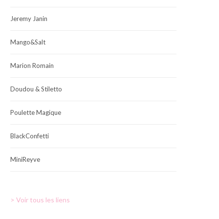
Jeremy Janin
Mango&Salt
Marion Romain
Doudou & Stiletto
Poulette Magique
BlackConfetti
MiniReyve
> Voir tous les liens