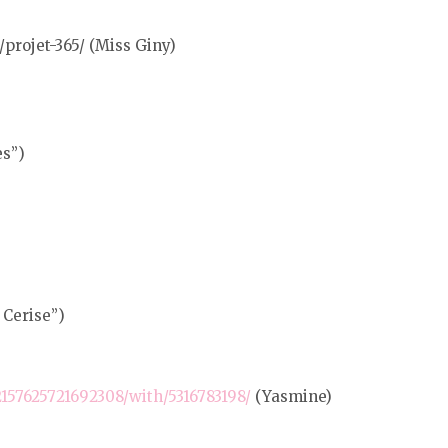
projet-365/ (Miss Giny)
es”)
 Cerise”)
2157625721692308/with/5316783198/
(Yasmine)