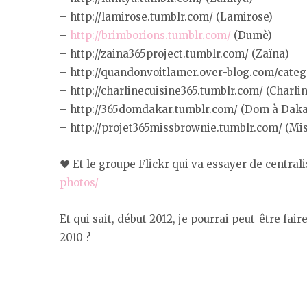
– http://lamirose.tumblr.com/ (Lamirose)
–
http://brimborions.tumblr.com/
(Dumè)
– http://zaina365project.tumblr.com/ (Zaïna)
– http://quandonvoitlamer.over-blog.com/catego
– http://charlinecuisine365.tumblr.com/ (Charlin
– http://365domdakar.tumblr.com/ (Dom à Daka
– http://projet365missbrownie.tumblr.com/ (Mi
♥ Et le groupe Flickr qui va essayer de centrali
photos/
Et qui sait, début 2012, je pourrai peut-être fair
2010 ?