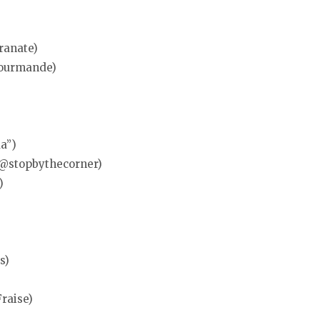
ranate)
Gourmande)
a”)
(@stopbythecorner)
)
s)
Fraise)