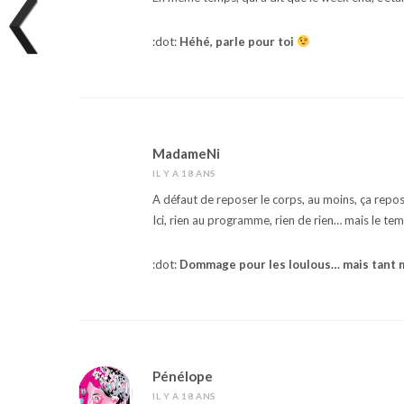
:dot:
Héhé, parle pour toi
MadameNi
IL Y A 18 ANS
A défaut de reposer le corps, au moins, ça repose 
Ici, rien au programme, rien de rien… mais le tem
:dot:
Dommage pour les loulous… mais tant mi
Pénélope
IL Y A 18 ANS