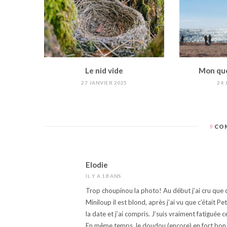
Le nid vide
Mon quot
27 JANVIER 2025
24 
9
COM
Elodie
IL Y A 18 ANS
Trop choupinou la photo! Au début j’ai cru que c’
Miniloup il est blond, après j’ai vu que c’était Petit
la date et j’ai compris. J’suis vraiment fatiguée c
En même temps, le doudou (encore) en fort bon ét