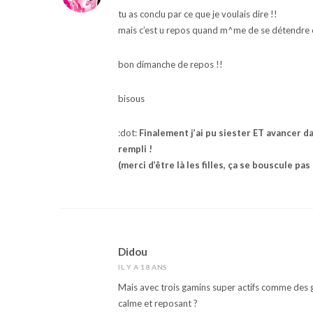
tu as conclu par ce que je voulais dire !!
mais c’est u repos quand m^me de se détendre e
bon dimanche de repos !!
bisous
:dot:
Finalement j’ai pu siester ET avancer 
rempli !
(merci d’être là les filles, ça se bouscule p
Didou
IL Y A 18 ANS
Mais avec trois gamins super actifs comme des 
calme et reposant ?