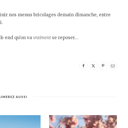
 finir nos menus bricolages demain dimanche, entre
i.
eek-end qu’on va
vraiment
se reposer…
AIMEREZ AUSSI