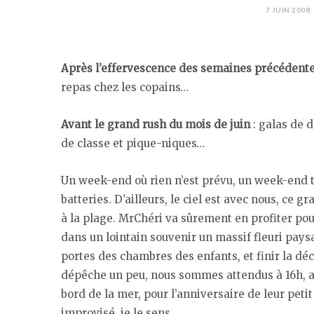
7 JUIN 2008
Après l’effervescence des semaines précédent
repas chez les copains…
Avant le grand rush du mois de juin
: galas de d
de classe et pique-niques…
Un week-end où rien n’est prévu, un week-end t
batteries. D’ailleurs, le ciel est avec nous, ce g
à la plage. MrChéri va sûrement en profiter pour 
dans un lointain souvenir un massif fleuri paysa
portes des chambres des enfants, et finir la déc
dépêche un peu, nous sommes attendus à 16h, a
bord de la mer, pour l’anniversaire de leur pet
improvisé, je le sens.