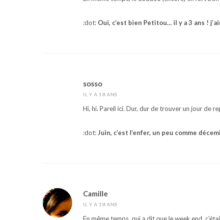
:dot:
Oui, c’est bien Petitou… il y a 3 ans ! 
sosso
IL Y A 18 ANS
Hi, hi. Pareil ici. Dur, dur de trouver un jour de r
:dot:
Juin, c’est l’enfer, un peu comme déce
Camille
IL Y A 18 ANS
En même temps, qui a dit que le week end, c’étai