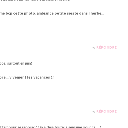
j’aime bcp cette photo, ambiance petite sieste dans l’herbe…
RÉPONDRE
epos, surtout en juin!
mbre… vivement les vacances !!
RÉPONDRE
t fait pour se reposer? On a deja toute la semaine pour ça…..!