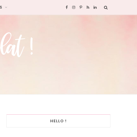
S
F
I
P
R
L
a
n
i
S
i
c
s
n
S
n
e
t
t
k
b
a
e
e
o
g
r
d
o
r
e
I
k
a
s
n
HELLO !
m
t