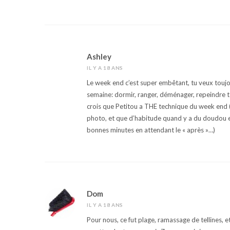
Ashley
IL Y A 18 ANS
Le week end c’est super embêtant, tu veux toujou
semaine: dormir, ranger, déménager, repeindre to
crois que Petitou a THE technique du week end (
photo, et que d’habitude quand y a du doudou en 
bonnes minutes en attendant le « après »…)
Dom
IL Y A 18 ANS
Pour nous, ce fut plage, ramassage de tellines, et 