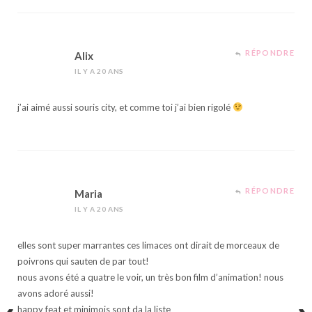
RÉPONDRE
Alix
IL Y A 20 ANS
j’ai aimé aussi souris city, et comme toi j’ai bien rigolé
RÉPONDRE
Maria
IL Y A 20 ANS
elles sont super marrantes ces limaces ont dirait de morceaux de
poivrons qui sauten de par tout!
nous avons été a quatre le voir, un très bon film d’animation! nous
avons adoré aussi!
happy feat et minimois sont da la liste