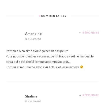
8
COMMENTAIRES
RÉPONDRE
Amandine
IL Y A 20 ANS
Petitou a bien aimé alors? ça ne fait pas peur?
Pour nous pendant les vacances, ce fut Happy Feet , enfin c’est le
papa qui a été choisi comme accompagnateur…
Et chéri et moi-même avons vu Arthur et les minimoys
RÉPONDRE
Shalima
IL Y A 20 ANS