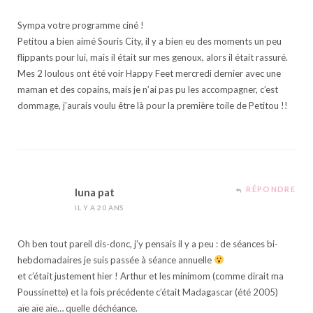
Sympa votre programme ciné !
Petitou a bien aimé Souris City, il y a bien eu des moments un peu
flippants pour lui, mais il était sur mes genoux, alors il était rassuré.
Mes 2 loulous ont été voir Happy Feet mercredi dernier avec une
maman et des copains, mais je n’ai pas pu les accompagner, c’est
dommage, j’aurais voulu être là pour la première toile de Petitou !!
RÉPONDRE
luna pat
IL Y A 20 ANS
Oh ben tout pareil dis-donc, j’y pensais il y a peu : de séances bi-
hebdomadaires je suis passée à séance annuelle
et c’était justement hier ! Arthur et les minimom (comme dirait ma
Poussinette) et la fois précédente c’était Madagascar (été 2005)
aïe aïe aïe… quelle déchéance.