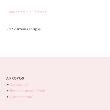
> Suivez moi sur Pinterest
>
27 visiteurs
en ligne
À PROPOS
➤
Qui suis-je ?
➤
Revue de presse / web
➤
Contactez-moi