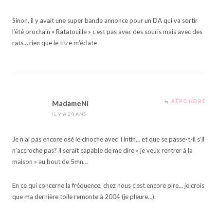
Sinon, il y avait une super bande annonce pour un DA qui va sortir
l’été prochain « Ratatouille » c’est pas avec des souris mais avec des
rats… rien que le titre m’éclate
RÉPONDRE
MadameNi
IL Y A 20 ANS
Je n’ai pas encore osé le cinoche avec Tintin… et que se passe-t-il s’il
n’accroche pas? il serait capable de me dire « je veux rentrer à la
maison » au bout de 5mn…
En ce qui concerne la fréquence, chez nous c’est encore pire… je crois
que ma dernière toile remonte à 2004 (je pleure…).