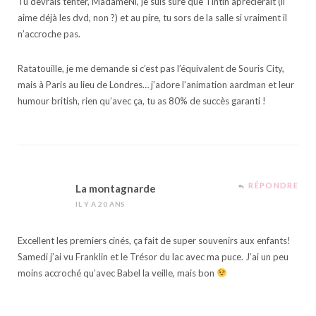
Tu devrais tenter, MadameNi, je suis sûre que Tintin aprécierait (il
aime déjà les dvd, non ?) et au pire, tu sors de la salle si vraiment il
n’accroche pas.
Ratatouille, je me demande si c’est pas l’équivalent de Souris City,
mais à Paris au lieu de Londres… j’adore l’animation aardman et leur
humour british, rien qu’avec ça, tu as 80% de succès garanti !
RÉPONDRE
La montagnarde
IL Y A 20 ANS
Excellent les premiers cinés, ça fait de super souvenirs aux enfants!
Samedi j’ai vu Franklin et le Trésor du lac avec ma puce. J’ai un peu
moins accroché qu’avec Babel la veille, mais bon