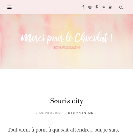
F
I
P
R
L
a
n
i
S
i
c
s
n
S
n
e
t
t
k
b
a
e
e
o
g
r
d
o
r
e
I
Souris city
k
a
s
n
7 JANVIER 2007
8 COMMENTAIRES
m
t
Tout vient à point à qui sait attendre… oui, je sais,