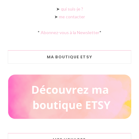
➤
qui suis-je ?
➤
me contacter
*
Abonnez-vous à la Newsletter
*
MA BOUTIQUE ETSY