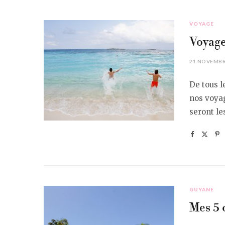
VOYAGE
Voyage
21 NOVEMBR
De tous l
nos voyag
seront le
GUYANE
Mes 5 