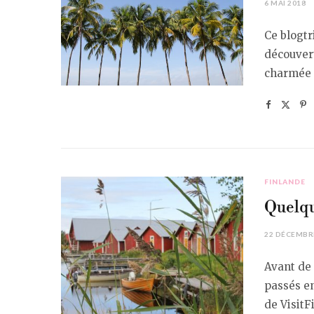
6 MAI 2018
Ce blogtr
découvert
charmée 
FINLANDE
Quelqu
22 DÉCEMBR
Avant de 
passés en 
de VisitF