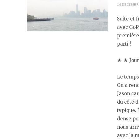
16 DÉCEMBR
Suite et 
avec GoPr
premières 
parti !
★ ★ Jour
Le temps 
On a rend
Jason car
du côté d
typique. 
dense po
nous arri
avec la m