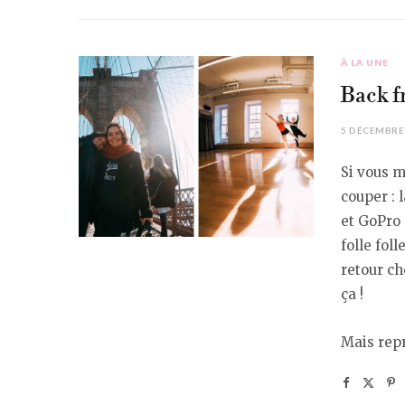
À LA UNE
Back f
5 DÉCEMBRE
Si vous m
couper : 
et GoPro 
folle fol
retour ch
ça !
Mais repr