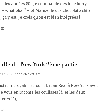
ns les années 80 ! Je commande des blue berry
 – what else ? – et Mamzelle des chocolate chip
 ça y est, je crois qu’on est bien intégrées !
Real – New York 2ème partie
E 2016
15 COMMENTAIRES
 notre incroyable séjour #DreamReal à New York avec
e vous en raconte les coulisses là, et les deux
jours là),…