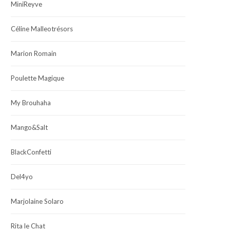
MiniReyve
Céline Malleotrésors
Marion Romain
Poulette Magique
My Brouhaha
Mango&Salt
BlackConfetti
Del4yo
Marjolaine Solaro
Rita le Chat