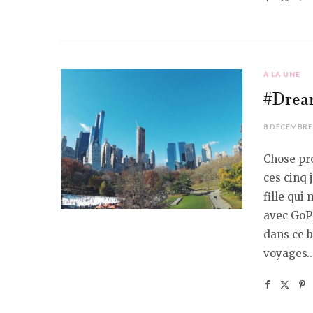
À LA UNE
#Dream
8 DÉCEMBRE
Chose pro
ces cinq 
fille qui
avec GoPr
dans ce b
voyages