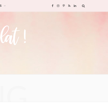
S
F
I
P
R
L
a
n
i
S
i
c
s
n
S
n
e
t
t
k
b
a
e
e
o
g
r
d
o
r
e
I
NG
k
a
s
n
m
t