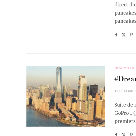
direct da
pancakes
pancakes,
NEW YORK
#Dream
12 DÉCEMBR
Suite de
GoPro… (j
premiers 