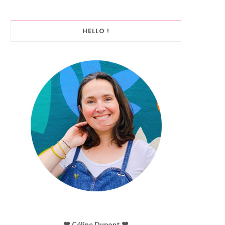
HELLO !
♥︎ Céline Dupont ♥︎