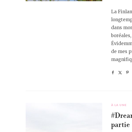
La Finlan
longtemps
dans mon 
boréales,
Évidemmen
de mes pr
magnifiqu
À LA UNE
#Dream
partie