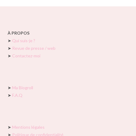
À PROPOS
➤
Qui suis-je ?
➤
Revue de presse / web
➤
Contactez-moi
➤
Ma Blogroll
➤
F.A.Q
➤
Mentions légales
➤
Politique de confidentialité