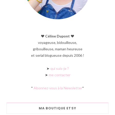
♥︎ Céline Dupont ♥︎
voyageuse, bidouilleuse,
gribouilleuse, maman heureuse
et serial blogueuse depuis 2006 !
➤
qui suis-je ?
➤
me contacter
*
Abonnez-vous à la Newsletter
*
MA BOUTIQUE ETSY