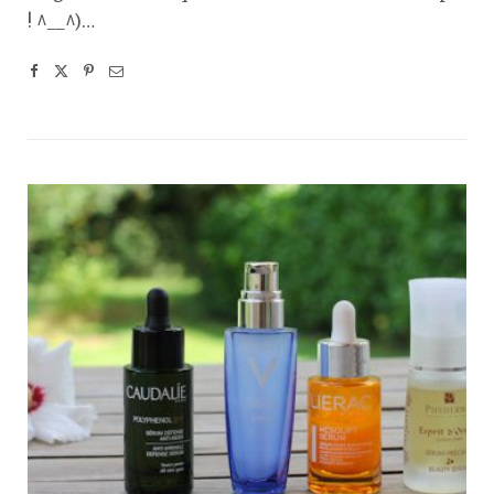
! ^__^)…