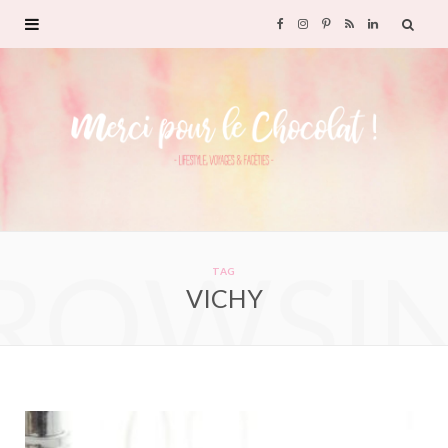
F
I
P
R
L
a
n
i
S
i
c
s
n
S
n
e
t
t
k
b
a
e
e
ROWSI
o
g
r
d
TAG
VICHY
o
r
e
I
k
a
s
n
m
t