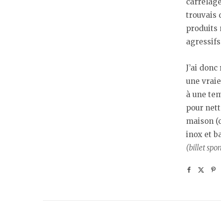
carrelage
trouvais 
produits
agressifs
J’ai donc
une vraie
à une tem
pour nett
maison (c
inox et b
(billet spo