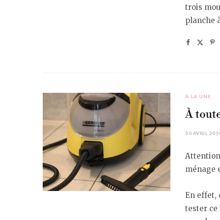
trois mou
planche 
À LA UNE
À toute
30 AVRIL 201
Attention
ménage e
En effet,
tester ce