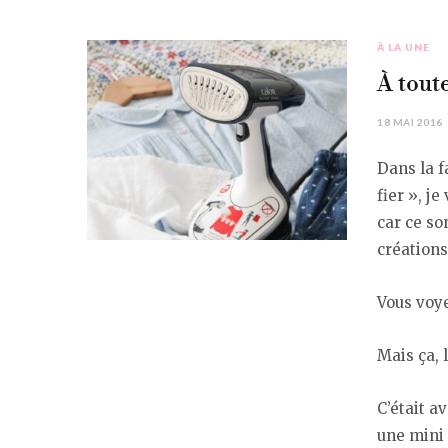
À LA UNE
À tout
18 MAI 2016
Dans la f
fier », j
car ce son
créations
Vous voye
Mais ça, l
C’était a
une mini 