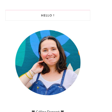
HELLO !
♥︎ Céline Dupont ♥︎