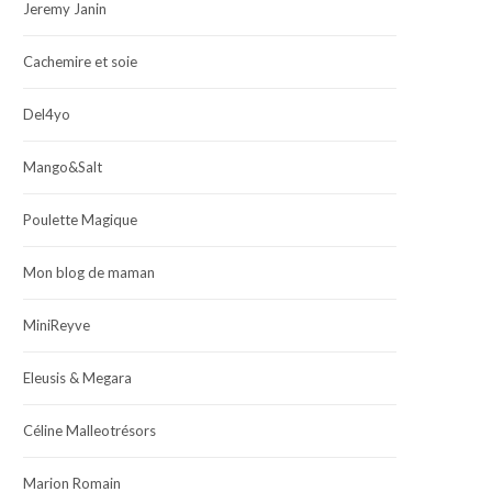
Jeremy Janin
Cachemire et soie
Del4yo
Mango&Salt
Poulette Magique
Mon blog de maman
MiniReyve
Eleusis & Megara
Céline Malleotrésors
Marion Romain