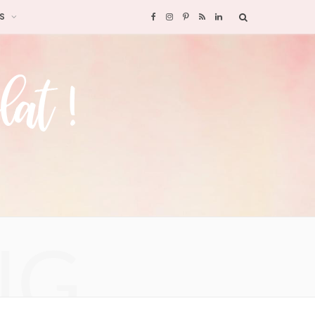
S
F
I
P
R
L
a
n
i
S
i
c
s
n
S
n
e
t
t
k
b
a
e
e
o
g
r
d
o
r
e
I
NG
k
a
s
n
m
t