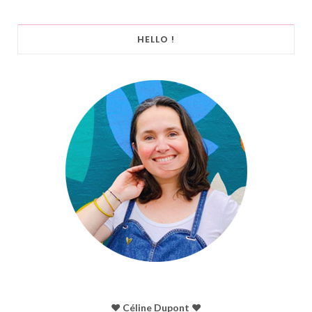
HELLO !
♥︎ Céline Dupont ♥︎