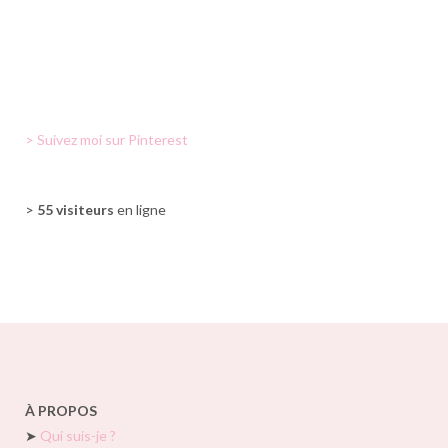
> Suivez moi sur Pinterest
>
55 visiteurs
en ligne
À PROPOS
➤
Qui suis-je ?