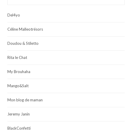
Del4yo
Céline Malleotrésors
Doudou & Stiletto
Rita le Chat
My Brouhaha
Mango&Salt
Mon blog de maman
Jeremy Janin
BlackConfetti