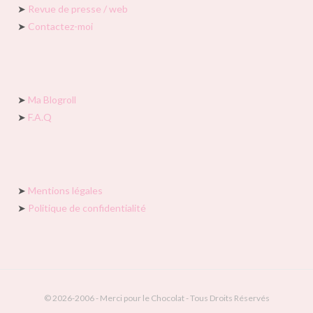
➤
Revue de presse / web
➤
Contactez-moi
➤
Ma Blogroll
➤
F.A.Q
➤
Mentions légales
➤
Politique de confidentialité
© 2026-2006 - Merci pour le Chocolat - Tous Droits Réservés