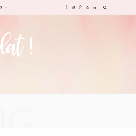
S
F
I
P
R
L
a
n
i
S
i
c
s
n
S
n
e
t
t
k
b
a
e
e
o
g
r
d
o
r
e
I
NG
k
a
s
n
m
t