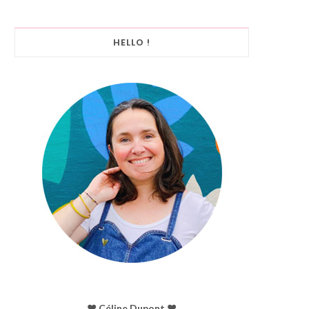
HELLO !
♥︎ Céline Dupont ♥︎