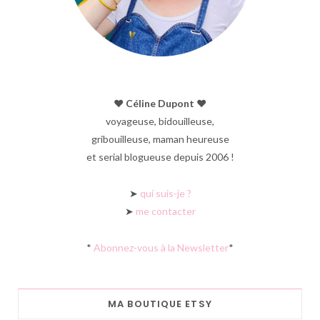
♥︎ Céline Dupont ♥︎
voyageuse, bidouilleuse,
gribouilleuse, maman heureuse
et serial blogueuse depuis 2006 !
➤
qui suis-je ?
➤
me contacter
*
Abonnez-vous à la Newsletter
*
MA BOUTIQUE ETSY