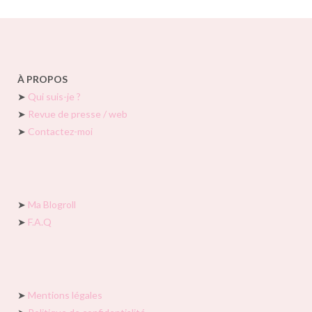
À PROPOS
➤
Qui suis-je ?
➤
Revue de presse / web
➤
Contactez-moi
➤
Ma Blogroll
➤
F.A.Q
➤
Mentions légales