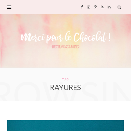
F
I
P
R
L
a
n
i
S
i
c
s
n
S
n
e
t
t
k
b
a
e
e
ROWSI
o
g
r
d
TAG
RAYURES
o
r
e
I
k
a
s
n
m
t