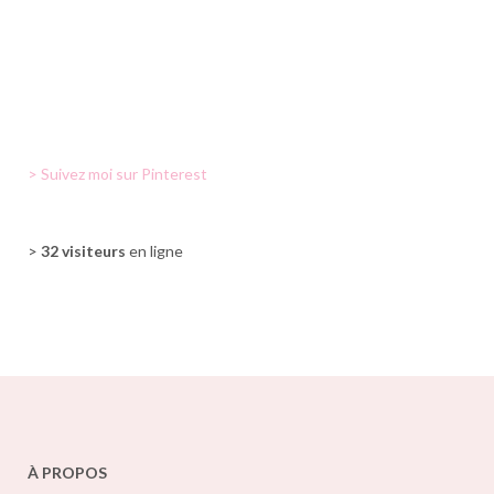
> Suivez moi sur Pinterest
>
32 visiteurs
en ligne
À PROPOS