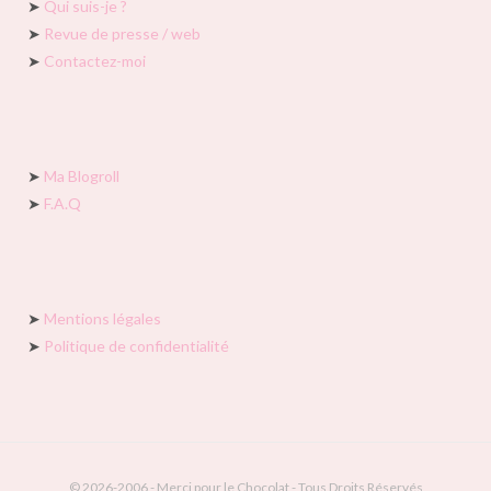
➤
Qui suis-je ?
➤
Revue de presse / web
➤
Contactez-moi
➤
Ma Blogroll
➤
F.A.Q
➤
Mentions légales
➤
Politique de confidentialité
© 2026-2006 - Merci pour le Chocolat - Tous Droits Réservés