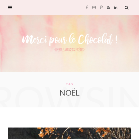
F
I
P
R
L
a
n
i
S
i
c
s
n
S
n
e
t
t
k
b
a
e
e
ROWSI
o
g
r
d
TAG
NOËL
o
r
e
I
k
a
s
n
m
t