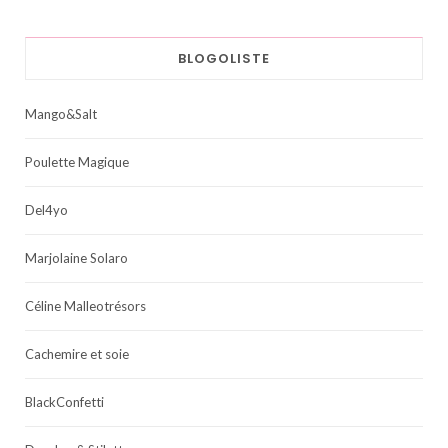
BLOGOLISTE
Mango&Salt
Poulette Magique
Del4yo
Marjolaine Solaro
Céline Malleotrésors
Cachemire et soie
BlackConfetti