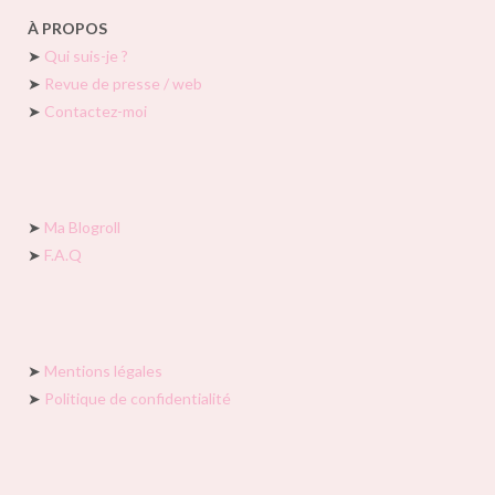
À PROPOS
➤
Qui suis-je ?
➤
Revue de presse / web
➤
Contactez-moi
➤
Ma Blogroll
➤
F.A.Q
➤
Mentions légales
➤
Politique de confidentialité