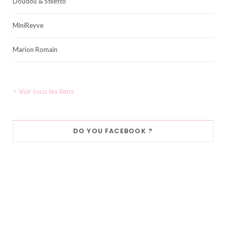
Doudou & Stiletto
MiniReyve
Marion Romain
> Voir tous les liens
DO YOU FACEBOOK ?