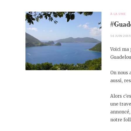
À LA UNE
#Guade
16 JUIN 2015
Voici ma
Guadeloup
On nous av
aussi, re
Alors c’e
une trave
annoncé, 
notre fo