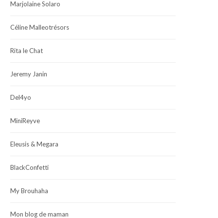
Marjolaine Solaro
Céline Malleotrésors
Rita le Chat
Jeremy Janin
Del4yo
MiniReyve
Eleusis & Megara
BlackConfetti
My Brouhaha
Mon blog de maman