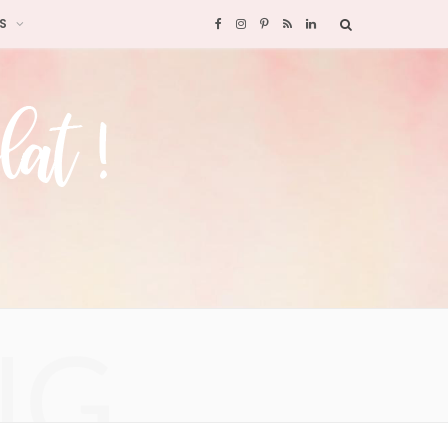
S
F
I
P
R
L
a
n
i
S
i
c
s
n
S
n
e
t
t
k
b
a
e
e
o
g
r
d
o
r
e
I
NG
k
a
s
n
m
t