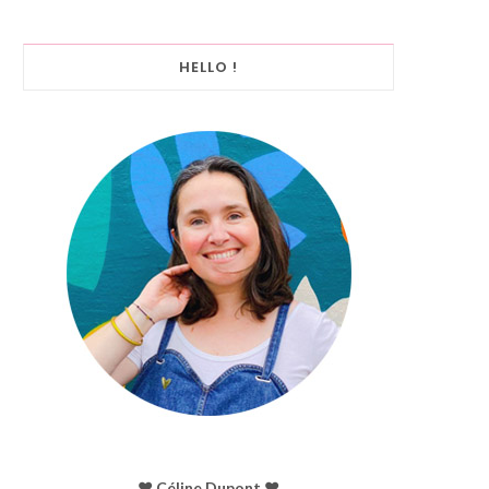
HELLO !
♥︎ Céline Dupont ♥︎