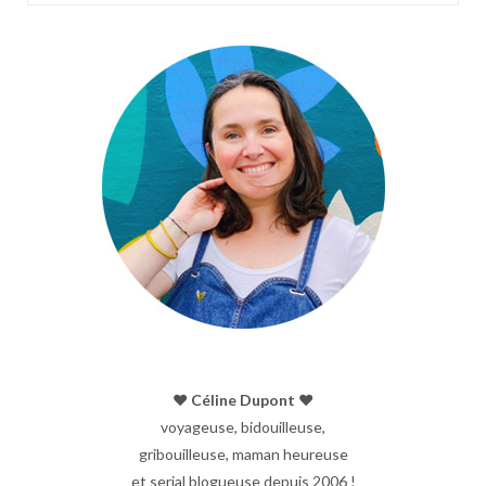
♥︎ Céline Dupont ♥︎
voyageuse, bidouilleuse,
gribouilleuse, maman heureuse
et serial blogueuse depuis 2006 !