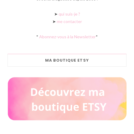
➤
qui suis-je ?
➤
me contacter
*
Abonnez-vous à la Newsletter
*
MA BOUTIQUE ETSY