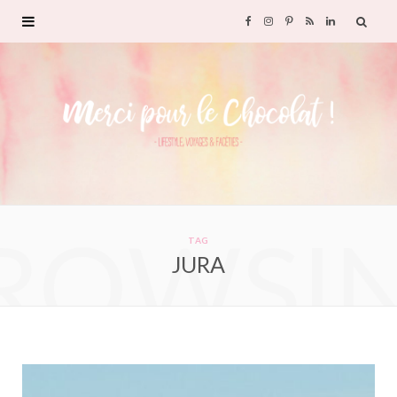
F
I
P
R
L
a
n
i
S
i
c
s
n
S
n
e
t
t
k
b
a
e
e
ROWSI
o
g
r
d
TAG
JURA
o
r
e
I
k
a
s
n
m
t