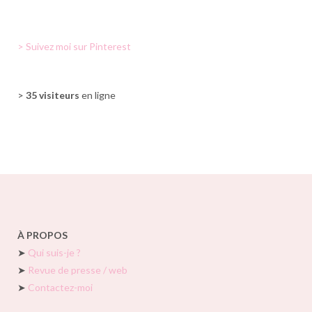
> Suivez moi sur Pinterest
>
35 visiteurs
en ligne
À PROPOS
➤
Qui suis-je ?
➤
Revue de presse / web
➤
Contactez-moi