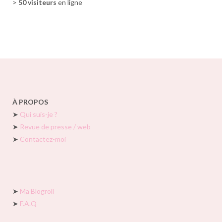
>
50 visiteurs
en ligne
À PROPOS
➤
Qui suis-je ?
➤
Revue de presse / web
➤
Contactez-moi
➤
Ma Blogroll
➤
F.A.Q