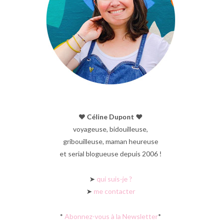
♥︎ Céline Dupont ♥︎
voyageuse, bidouilleuse,
gribouilleuse, maman heureuse
et serial blogueuse depuis 2006 !
➤
qui suis-je ?
➤
me contacter
*
Abonnez-vous à la Newsletter
*