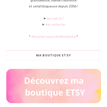
gribouilleuse, maman heureuse
et serial blogueuse depuis 2006 !
➤
qui suis-je ?
➤
me contacter
*
Abonnez-vous à la Newsletter
*
MA BOUTIQUE ETSY