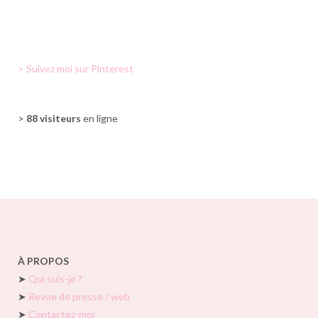
> Suivez moi sur Pinterest
>
88 visiteurs
en ligne
À PROPOS
➤
Qui suis-je ?
➤
Revue de presse / web
➤
Contactez-moi