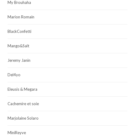
My Brouhaha
Marion Romain
BlackConfetti
Mango&Salt
Jeremy Janin
Del4yo
Eleusis & Megara
Cachemire et soie
Marjolaine Solaro
MiniReyve