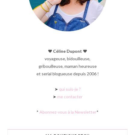
♥︎ Céline Dupont ♥︎
voyageuse, bidouilleuse,
gribouilleuse, maman heureuse
et serial blogueuse depuis 2006 !
➤
qui suis-je ?
➤
me contacter
*
Abonnez-vous à la Newsletter
*