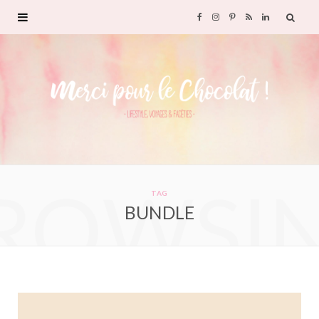
F
I
P
R
L
a
n
i
S
i
c
s
n
S
n
e
t
t
k
b
a
e
e
ROWSI
o
g
r
d
TAG
BUNDLE
o
r
e
I
k
a
s
n
m
t