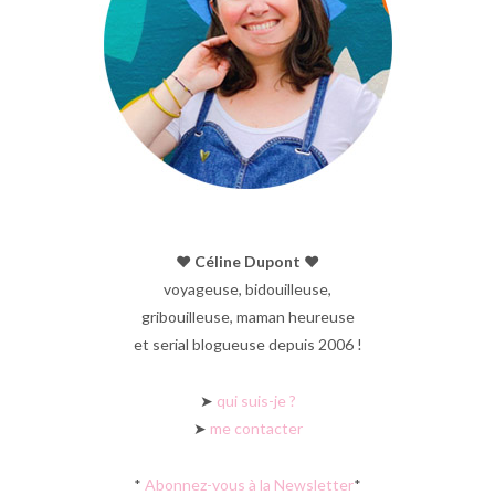
♥︎ Céline Dupont ♥︎
voyageuse, bidouilleuse,
gribouilleuse, maman heureuse
et serial blogueuse depuis 2006 !
➤
qui suis-je ?
➤
me contacter
*
Abonnez-vous à la Newsletter
*