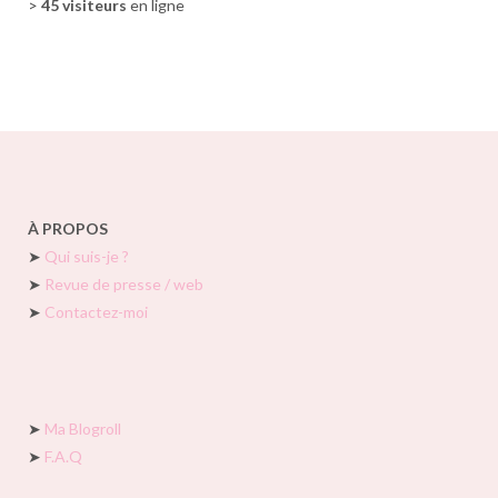
>
45 visiteurs
en ligne
À PROPOS
➤
Qui suis-je ?
➤
Revue de presse / web
➤
Contactez-moi
➤
Ma Blogroll
➤
F.A.Q