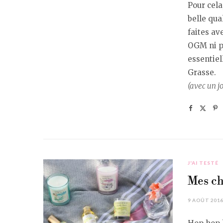
Pour cela
belle qua
faites av
OGM ni pe
essentiel
Grasse.
(avec un j
J'AI TESTÉ
Mes ch
9 AOÛT 201