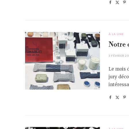
À LA UNE
Notre 
3 FÉVRIER 2
Le mois d
jury déco
intéressa