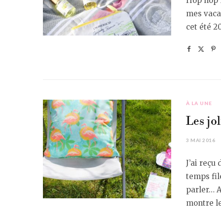
Hop hop h
mes vaca
cet été 2
À LA UNE
Les jol
3 MAI 2016
J’ai reçu
temps fil
parler… A
montre le