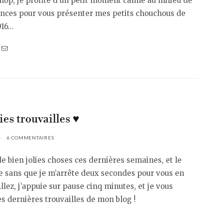
op, je profite d’un petit moment calme au milieu de
nces pour vous présenter mes petits chouchous de
016…
ies trouvailles ♥︎
6 COMMENTAIRES
 de bien jolies choses ces dernières semaines, et le
e sans que je m’arrête deux secondes pour vous en
llez, j’appuie sur pause cinq minutes, et je vous
s dernières trouvailles de mon blog !