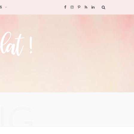
S
F
I
P
R
L
a
n
i
S
i
c
s
n
S
n
e
t
t
k
b
a
e
e
o
g
r
d
o
r
e
I
NG
k
a
s
n
m
t