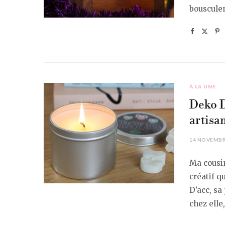
bousculen
À LA UNE
Deko D
artisa
14 NOVEMBR
Ma cousin
créatif q
D’acc, sa
chez elle