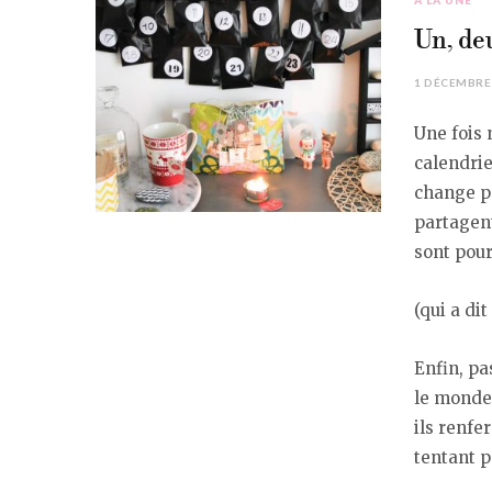
À LA UNE
Un, deu
1 DÉCEMBRE
Une fois 
calendrie
change pa
partagent
sont pour
(qui a di
Enfin, p
le monde 
ils renfe
tentant p