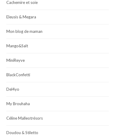
Cachemire et soie
Eleusis & Megara
Mon blog de maman
Mango&Salt
MiniReyve
BlackConfetti
Del4yo
My Brouhaha
Céline Malleotrésors
Doudou & Stiletto