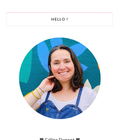
HELLO !
♥︎ Céline Dupont ♥︎