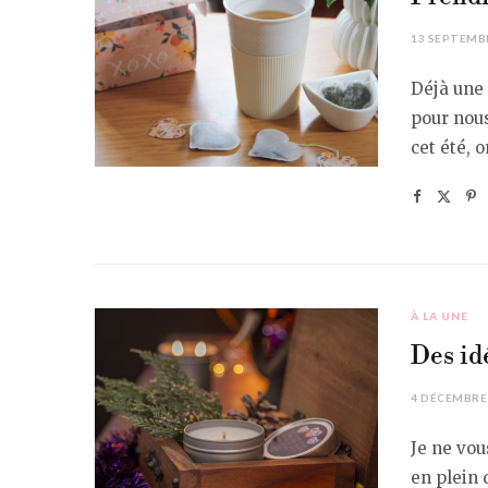
13 SEPTEMB
Déjà une 
pour nous
cet été, 
À LA UNE
Des id
4 DÉCEMBRE
Je ne vou
en plein 