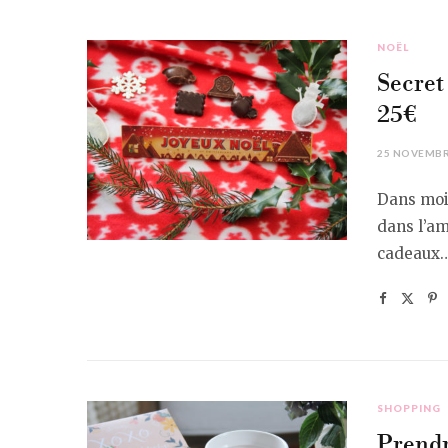
NOËL
Secret
25€
25 NOVEMBR
Dans moin
dans l’a
cadeaux
SHOPPING
Prendre