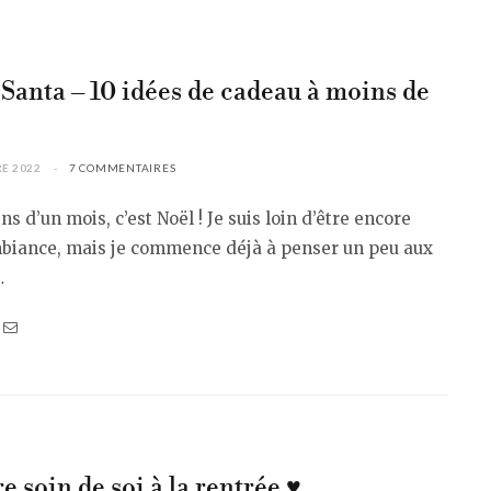
 Santa – 10 idées de cadeau à moins de
E 2022
7 COMMENTAIRES
s d’un mois, c’est Noël ! Je suis loin d’être encore
mbiance, mais je commence déjà à penser un peu aux
…
 soin de soi à la rentrée ♥︎