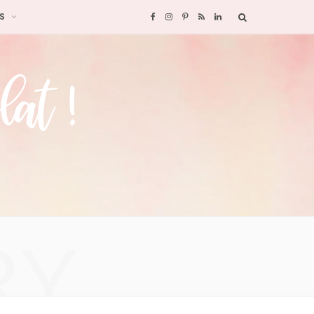
S
F
I
P
R
L
a
n
i
S
i
c
s
n
S
n
e
t
t
k
b
a
e
e
o
g
r
d
o
r
e
I
RY
k
a
s
n
m
t