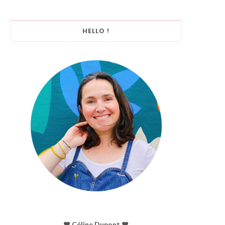
HELLO !
♥︎ Céline Dupont ♥︎