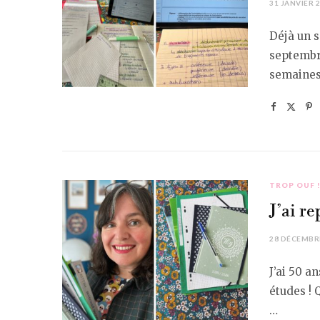
31 JANVIER 
Déjà un s
septembre
semaines
TROP OUF 
J’ai re
28 DÉCEMBR
J’ai 50 an
études ! 
…