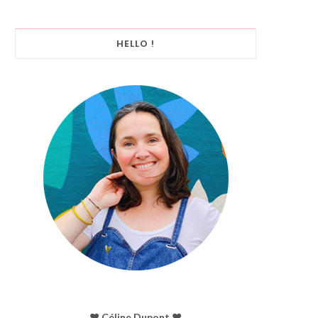
HELLO !
♥︎ Céline Dupont ♥︎