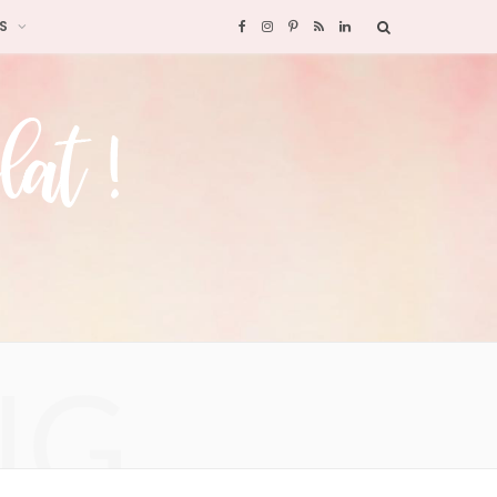
S
F
I
P
R
L
a
n
i
S
i
c
s
n
S
n
e
t
t
k
b
a
e
e
o
g
r
d
o
r
e
I
NG
k
a
s
n
m
t