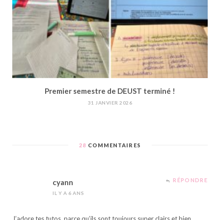
Premier semestre de DEUST terminé !
31 JANVIER 2026
28
COMMENTAIRES
RÉPONDRE
cyann
IL Y A 6 ANS
J’adore tes tutos, parce qu’ils sont toujours super clairs et bien