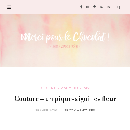
F
I
P
R
L
a
n
i
S
i
c
s
n
S
n
e
t
t
k
b
a
e
e
o
g
r
d
À LA UNE
COUTURE
DIY
o
r
e
I
Couture – un pique-aiguilles fleur
k
a
s
n
29 AVRIL 2020
28 COMMENTAIRES
m
t