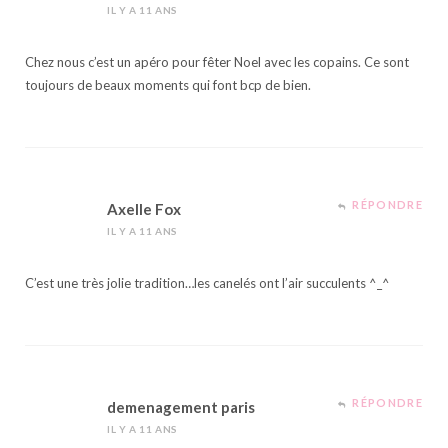
IL Y A 11 ANS
Chez nous c’est un apéro pour fêter Noel avec les copains. Ce sont
toujours de beaux moments qui font bcp de bien.
RÉPONDRE
Axelle Fox
IL Y A 11 ANS
C’est une très jolie tradition…les canelés ont l’air succulents ^_^
RÉPONDRE
demenagement paris
IL Y A 11 ANS