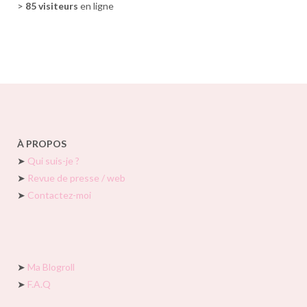
>
85 visiteurs
en ligne
À PROPOS
➤
Qui suis-je ?
➤
Revue de presse / web
➤
Contactez-moi
➤
Ma Blogroll
➤
F.A.Q