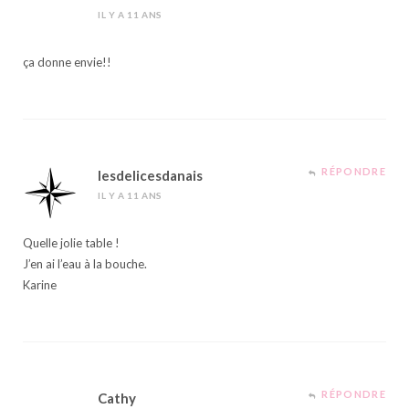
IL Y A 11 ANS
ça donne envie!!
RÉPONDRE
lesdelicesdanais
IL Y A 11 ANS
Quelle jolie table !
J’en ai l’eau à la bouche.
Karine
RÉPONDRE
Cathy