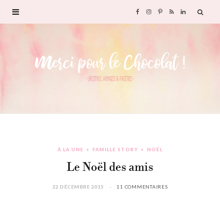
F
I
P
R
L
a
n
i
S
i
c
s
n
S
n
e
t
t
k
b
a
e
e
o
g
r
d
À LA UNE
FAMILLE STORY
NOËL
o
r
e
I
Le Noël des amis
k
a
s
n
22 DÉCEMBRE 2015
11 COMMENTAIRES
m
t