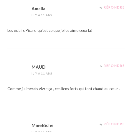
RÉPONDRE
Amalia
IL Y A 11 ANS
Les éclairs Picard qu’est ce que je les aime ceux la!
RÉPONDRE
MAUD
IL Y A 11 ANS
Comme j’aimerais vivre ça , ces liens forts qui font chaud au cœur .
RÉPONDRE
MmeBiche
IL Y A 11 ANS