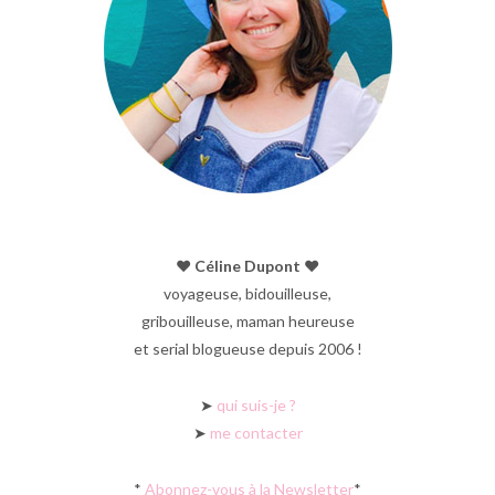
♥︎ Céline Dupont ♥︎
voyageuse, bidouilleuse,
gribouilleuse, maman heureuse
et serial blogueuse depuis 2006 !
➤
qui suis-je ?
➤
me contacter
*
Abonnez-vous à la Newsletter
*