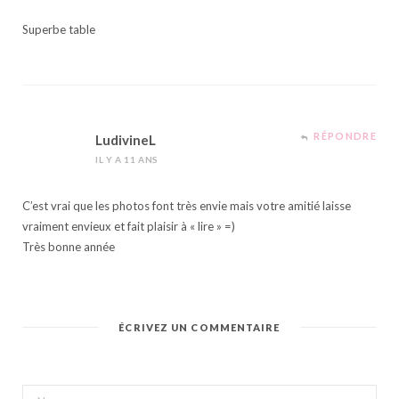
Superbe table
RÉPONDRE
LudivineL
IL Y A 11 ANS
C’est vrai que les photos font très envie mais votre amitié laisse
vraiment envieux et fait plaisir à « lire » =)
Très bonne année
ÉCRIVEZ UN COMMENTAIRE