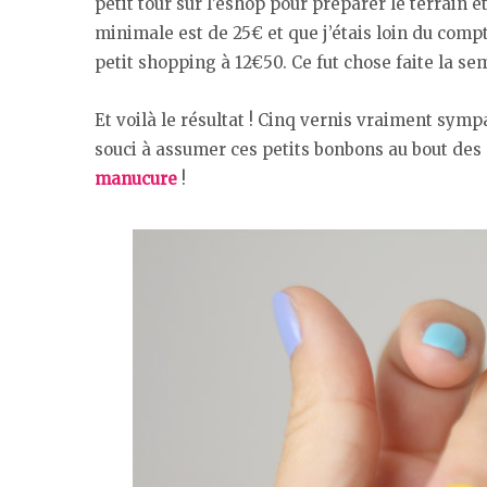
petit tour sur l’eshop pour préparer le terrain
minimale est de 25€ et que j’étais loin du compte
petit shopping à 12€50. Ce fut chose faite la se
Et voilà le résultat ! Cinq vernis vraiment symp
souci à assumer ces petits bonbons au bout des d
manucure
!