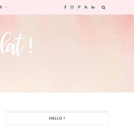
S
F
I
P
R
L
a
n
i
S
i
c
s
n
S
n
e
t
t
k
b
a
e
e
o
g
r
d
o
r
e
I
k
a
s
n
HELLO !
m
t