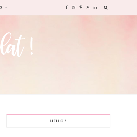
S
F
I
P
R
L
a
n
i
S
i
c
s
n
S
n
e
t
t
k
b
a
e
e
o
g
r
d
o
r
e
I
k
a
s
n
HELLO !
m
t