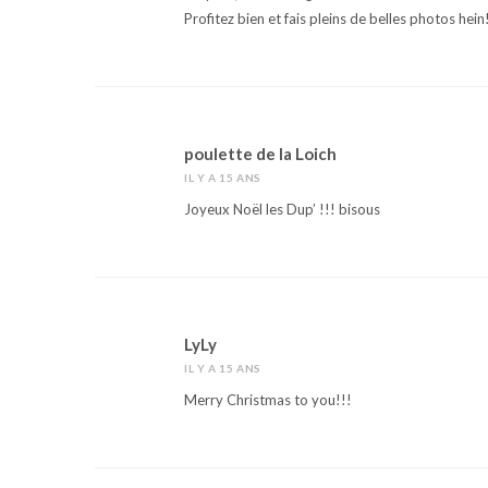
Profitez bien et fais pleins de belles photos hein
poulette de la Loich
IL Y A 15 ANS
Joyeux Noël les Dup’ !!! bisous
LyLy
IL Y A 15 ANS
Merry Christmas to you!!!