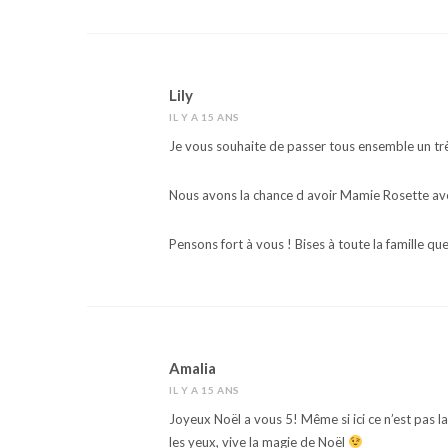
Lily
IL Y A 15 ANS
Je vous souhaite de passer tous ensemble un tr
Nous avons la chance d avoir Mamie Rosette ave
Pensons fort à vous ! Bises à toute la famille qu
Amalia
IL Y A 15 ANS
Joyeux Noël a vous 5! Même si ici ce n’est pas la
les yeux, vive la magie de Noël