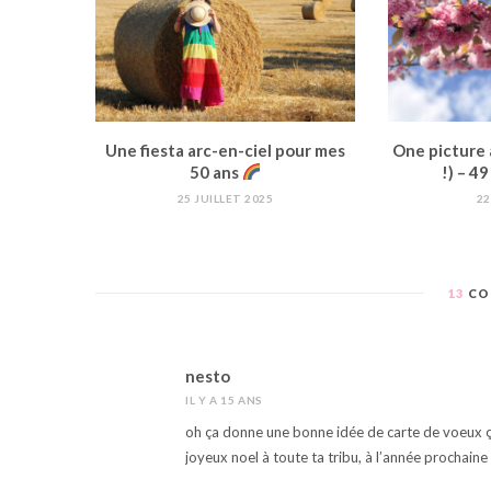
Une fiesta arc-en-ciel pour mes
One picture 
50 ans
!) – 4
25 JUILLET 2025
22
13
CO
nesto
IL Y A 15 ANS
oh ça donne une bonne idée de carte de voeux ç
joyeux noel à toute ta tribu, à l’année prochaine