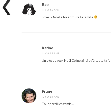
Bao
IL Y A 15 ANS
Joyeux Noël à toi et toute ta famille
Karine
IL Y A 15 ANS
Un très Joyeux Noël Céline ainsi qu’à toute ta fa
Prune
IL Y A 15 ANS
Tout pareil les zamis…