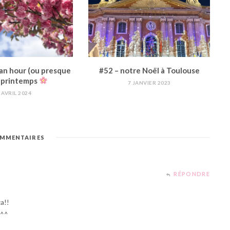
an hour (ou presque
#52 – notre Noël à Toulouse
9 printemps
7 JANVIER 2023
 AVRIL 2024
MMENTAIRES
RÉPONDRE
a!!
 ^^