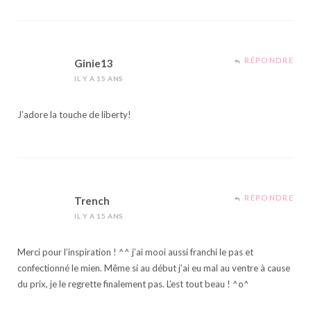
RÉPONDRE
Ginie13
IL Y A 15 ANS
J’adore la touche de liberty!
RÉPONDRE
Trench
IL Y A 15 ANS
Merci pour l’inspiration ! ^^ j’ai mooi aussi franchi le pas et
confectionné le mien. Même si au début j’ai eu mal au ventre à cause
du prix, je le regrette finalement pas. L’est tout beau ! ^o^