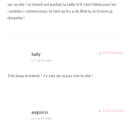
sur ce site ! Le trench est parfait, la taille 3/4 c’est l’idéal pour les
« petites » comme nous, et tant qu’il y a du liberty, je trouve ça
chouette !
RÉPONDRE
Sally
IL Y A 15 ANS
Très beau le trench ! J’y vais de ce pas voir le site !
RÉPONDRE
auguico
IL Y A 15 ANS