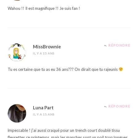
Wahou !! Il est magnifique !! Je suis fan !
RÉPONDRE
MissBrownie
IL Y A 15 ANS
Tu es certaine que tu as eu 36 ans??? On dirait que tu rajeunis
RÉPONDRE
Luna Part
IL Y A 15 ANS
impeccable ! j’ai aussi craqué pour un trench court doublé tissu
fleurettes ce printemps, mais les manches sont un poil trop longues