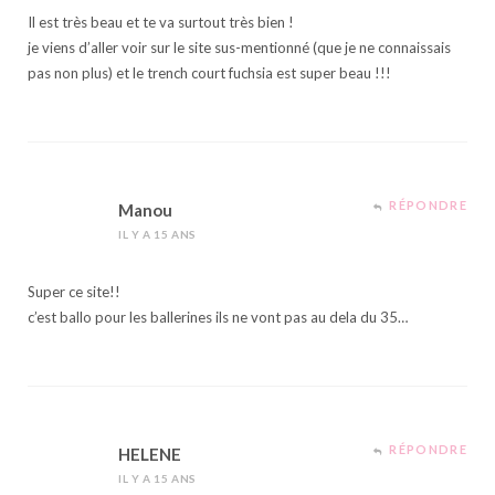
Il est très beau et te va surtout très bien !
je viens d’aller voir sur le site sus-mentionné (que je ne connaissais
pas non plus) et le trench court fuchsia est super beau !!!
RÉPONDRE
Manou
IL Y A 15 ANS
Super ce site!!
c’est ballo pour les ballerines ils ne vont pas au dela du 35…
RÉPONDRE
HELENE
IL Y A 15 ANS