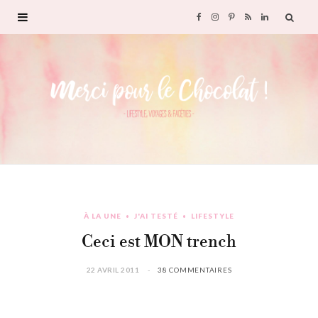
F
I
P
R
L
a
n
i
S
i
c
s
n
S
n
e
t
t
k
b
a
e
e
o
g
r
d
À LA UNE
J'AI TESTÉ
LIFESTYLE
o
r
e
I
Ceci est MON trench
k
a
s
n
22 AVRIL 2011
38 COMMENTAIRES
m
t