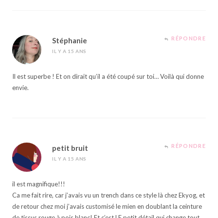
RÉPONDRE
Stéphanie
IL Y A 15 ANS
Il est superbe ! Et on dirait qu’il a été coupé sur toi… Voilà qui donne
envie.
RÉPONDRE
petit bruit
IL Y A 15 ANS
il est magnifique!!!
Ca me fait rire, car j’avais vu un trench dans ce style là chez Ekyog, et
de retour chez moi j’avais customisé le mien en doublant la ceinture
de tissus rouge à pois blanc! Et c’est LE petit détail qui change tout