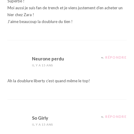
Superbe !
Moi aussi je suis fan de trench et je viens justement d’en acheter un
hier chez Zara !
J’aime beaucoup la doublure du tien !
RÉPONDRE
Neurone perdu
IL Y A 15 ANS
Ah la doublure liberty c’est quand même le top!
RÉPONDRE
So Girly
IL Y A 15 ANS