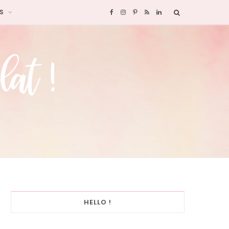
S
F
I
P
R
L
a
n
i
S
i
c
s
n
S
n
e
t
t
k
b
a
e
e
o
g
r
d
o
r
e
I
k
a
s
n
HELLO !
m
t