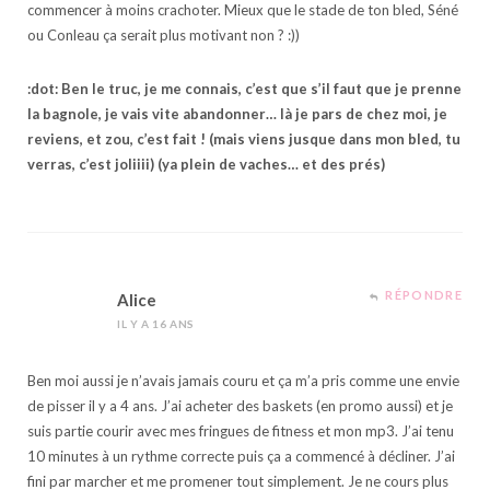
commencer à moins crachoter. Mieux que le stade de ton bled, Séné
ou Conleau ça serait plus motivant non ? :))
:dot: Ben le truc, je me connais, c’est que s’il faut que je prenne
la bagnole, je vais vite abandonner… là je pars de chez moi, je
reviens, et zou, c’est fait ! (mais viens jusque dans mon bled, tu
verras, c’est joliiii) (ya plein de vaches… et des prés)
RÉPONDRE
Alice
IL Y A 16 ANS
Ben moi aussi je n’avais jamais couru et ça m’a pris comme une envie
de pisser il y a 4 ans. J’ai acheter des baskets (en promo aussi) et je
suis partie courir avec mes fringues de fitness et mon mp3. J’ai tenu
10 minutes à un rythme correcte puis ça a commencé à décliner. J’ai
fini par marcher et me promener tout simplement. Je ne cours plus