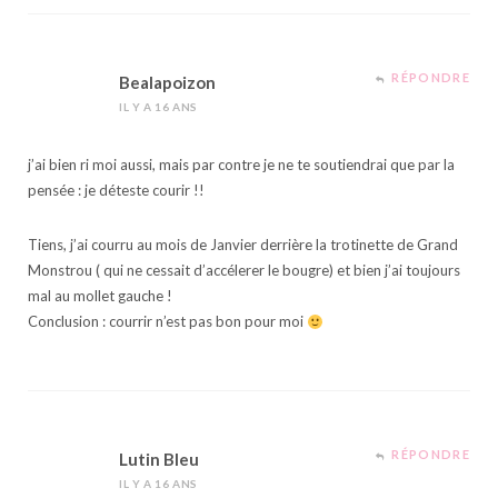
RÉPONDRE
Bealapoizon
IL Y A 16 ANS
j’ai bien ri moi aussi, mais par contre je ne te soutiendrai que par la
pensée : je déteste courir !!
Tiens, j’ai courru au mois de Janvier derrière la trotinette de Grand
Monstrou ( qui ne cessait d’accélerer le bougre) et bien j’ai toujours
mal au mollet gauche !
Conclusion : courrir n’est pas bon pour moi
RÉPONDRE
Lutin Bleu
IL Y A 16 ANS