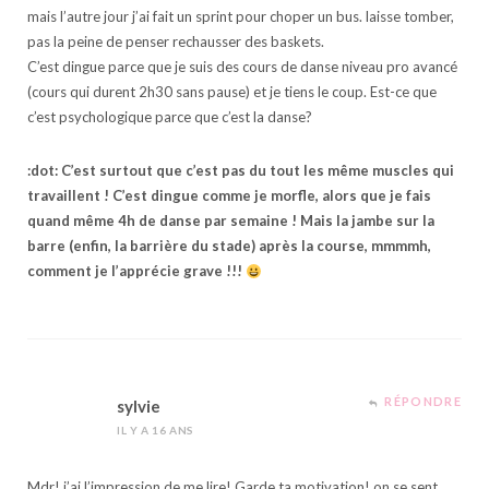
mais l’autre jour j’ai fait un sprint pour choper un bus. laisse tomber,
pas la peine de penser rechausser des baskets.
C’est dingue parce que je suis des cours de danse niveau pro avancé
(cours qui durent 2h30 sans pause) et je tiens le coup. Est-ce que
c’est psychologique parce que c’est la danse?
:dot: C’est surtout que c’est pas du tout les même muscles qui
travaillent ! C’est dingue comme je morfle, alors que je fais
quand même 4h de danse par semaine ! Mais la jambe sur la
barre (enfin, la barrière du stade) après la course, mmmmh,
comment je l’apprécie grave !!!
RÉPONDRE
sylvie
IL Y A 16 ANS
Mdr! j’ai l’impression de me lire! Garde ta motivation! on se sent