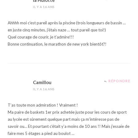
la Hulotte
IL Y A 16 ANS
Ahhhh moi c’est pareil après la piscine (trois longueurs de bassin …
en juste cinq minutes, j’étais naze … tout pareil que toi!)
Quel courage de courir, je t’admire!!!
Bonne continuation, le marathon de new york bientôt?!
RÉPONDRE
Camillou
IL Y A 16 ANS
T’as toute mon admiration ! Vraiment !
Ma paire de baskets 1er prix achetée juste pour les cours de sport
au lycée est sûrement quelque part mais ça m’intéresse pas de
savoir ou… Et pourtant c’était y’a moins de 10 ans !! Mais j’essaie de
faire mes 5 étages a pied au boulot …