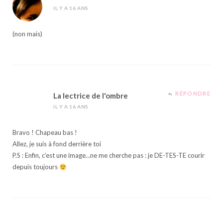
IL Y A 16 ANS
(non mais)
RÉPONDRE
La lectrice de l'ombre
IL Y A 16 ANS
Bravo ! Chapeau bas !
Allez, je suis à fond derrière toi
P.S : Enfin, c’est une image…ne me cherche pas : je DE-TES-TE courir
depuis toujours