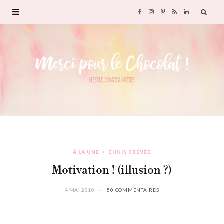
F
I
P
R
L
a
n
i
S
i
c
s
n
S
n
e
t
t
k
b
a
e
e
o
g
r
d
À LA UNE
CHUIS CREVÉE
o
r
e
I
Motivation ! (illusion ?)
k
a
s
n
4 MAI 2010
50 COMMENTAIRES
m
t