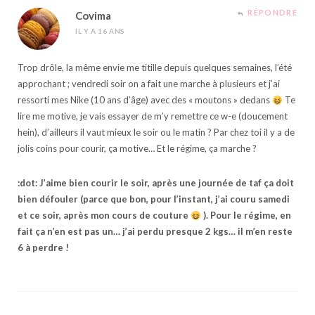
RÉPONDRE
Covima
IL Y A 16 ANS
Trop drôle, la même envie me titille depuis quelques semaines, l’été
approchant ; vendredi soir on a fait une marche à plusieurs et j’ai
ressorti mes Nike (10 ans d’âge) avec des « moutons » dedans
Te
lire me motive, je vais essayer de m’y remettre ce w-e (doucement
hein), d’ailleurs il vaut mieux le soir ou le matin ? Par chez toi il y a de
jolis coins pour courir, ça motive… Et le régime, ça marche ?
:dot: J’aime bien courir le soir, après une journée de taf ça doit
bien défouler (parce que bon, pour l’instant, j’ai couru samedi
et ce soir, après mon cours de couture
). Pour le régime, en
fait ça n’en est pas un… j’ai perdu presque 2 kgs… il m’en reste
6 à perdre !