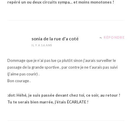
repéré un ou deux circuits sympa… et moins monotones !
RÉPONDRE
sonia de la rue d'a coté
IL Y A 16 ANS
Dommage que je n’ai pas lue ça plutôt sinon j’aurais surveiller le
passage de la grande sportive , par contre je ne t’aurais pas suivi
(j’aime pas courir) .
Bon courage .
:dot: Héhé, je suis passée devant chez toi, ce soir, au retour !
Tu te serais bien marrée, j’étais ÉCARLATE !