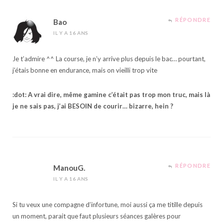
RÉPONDRE
Bao
IL Y A 16 ANS
Je t’admire ^^ La course, je n’y arrive plus depuis le bac… pourtant,
j’étais bonne en endurance, mais on vieilli trop vite
:dot: A vrai dire, même gamine c’était pas trop mon truc, mais là
je ne sais pas, j’ai BESOIN de courir… bizarre, hein ?
RÉPONDRE
ManouG.
IL Y A 16 ANS
Si tu veux une compagne d’infortune, moi aussi ça me titille depuis
un moment, parait que faut plusieurs séances galères pour