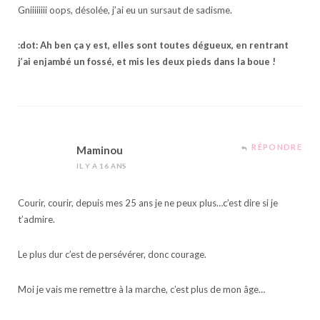
Gniiiiiiii oops, désolée, j’ai eu un sursaut de sadisme.
:dot: Ah ben ça y est, elles sont toutes dégueux, en rentrant
j’ai enjambé un fossé, et mis les deux pieds dans la boue !
RÉPONDRE
Maminou
IL Y A 16 ANS
Courir, courir, depuis mes 25 ans je ne peux plus…c’est dire si je
t’admire.
Le plus dur c’est de persévérer, donc courage.
Moi je vais me remettre à la marche, c’est plus de mon âge…