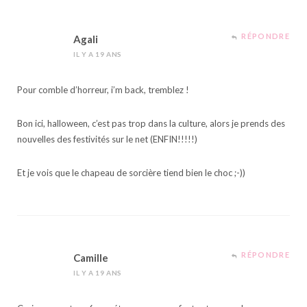
RÉPONDRE
Agali
IL Y A 19 ANS
Pour comble d’horreur, i’m back, tremblez !
Bon ici, halloween, c’est pas trop dans la culture, alors je prends des
nouvelles des festivités sur le net (ENFIN!!!!!)
Et je vois que le chapeau de sorcière tiend bien le choc ;-))
RÉPONDRE
Camille
IL Y A 19 ANS