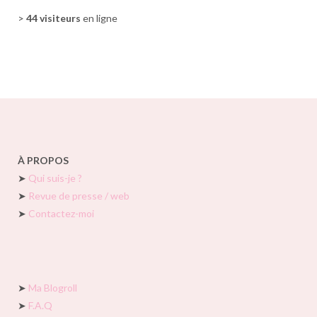
>
44 visiteurs
en ligne
À PROPOS
➤
Qui suis-je ?
➤
Revue de presse / web
➤
Contactez-moi
➤
Ma Blogroll
➤
F.A.Q