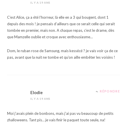
IL Y A 19 ANS
C’est Alice, ça a été l’horreur, là elle en a 3 qui bougent, dont 1
depuis des mois ! je pensais d’ailleurs que ce serait celle qui serait
tombée en premier, mais non. A chaque repas, c’est le drame, dès
que Mamzelle oublie et croque avec enthousiasme…
Dom, le ruban rose de Samsung, mais kessécé ? je vais voir ça de ce
pas, avant que la nuit ne tombe et qu’on aille embêter les voisins !
RÉPONDRE
Elodie
IL Y A 19 ANS
Moi j’avais plein de bonbons, mais j’ai pas vu beaucoup de petits
zhalloweens. Tant pis… je vais finir le paquet toute seule, na!