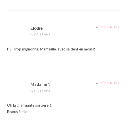
RÉPONDRE
Elodie
IL Y A 19 ANS
PS: Trop mignonne, Mamzelle, avec sa dent en moins!
RÉPONDRE
MadameNi
IL Y A 19 ANS
Oh la charmante sorcière!!!
Bisous à elle!