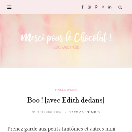
F
I
P
R
L
a
n
i
S
i
c
s
n
S
n
e
t
t
k
b
a
e
e
o
g
r
d
HALLOWEEN
o
r
e
I
Boo ! [avec Edith dedans]
k
a
s
n
31 OCTOBRE 2007
17 COMMENTAIRES
m
t
Prenez garde aux petits fantômes et autres mini