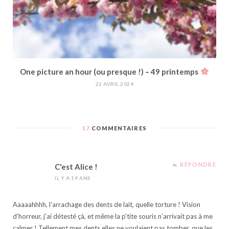
One picture an hour (ou presque !) – 49 printemps
22 AVRIL 2024
17
COMMENTAIRES
RÉPONDRE
C'est Alice !
IL Y A 19 ANS
Aaaaahhhh, l’arrachage des dents de lait, quelle torture ! Vision
d’horreur, j’ai détesté çà, et même la p’tite souris n’arrivait pas à me
calmer ! Tellement mes dents elles ne voulaient pas tomber, que les