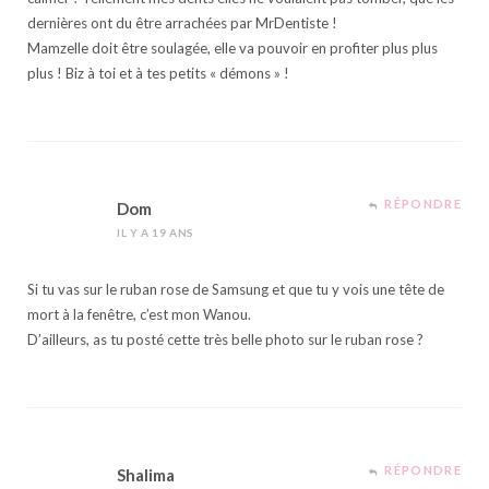
dernières ont du être arrachées par MrDentiste !
Mamzelle doit être soulagée, elle va pouvoir en profiter plus plus
plus ! Biz à toi et à tes petits « démons » !
RÉPONDRE
Dom
IL Y A 19 ANS
Si tu vas sur le ruban rose de Samsung et que tu y vois une tête de
mort à la fenêtre, c’est mon Wanou.
D’ailleurs, as tu posté cette très belle photo sur le ruban rose ?
RÉPONDRE
Shalima