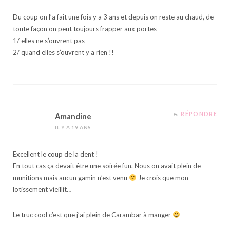
Du coup on l’a fait une fois y a 3 ans et depuis on reste au chaud, de
toute façon on peut toujours frapper aux portes
1/ elles ne s’ouvrent pas
2/ quand elles s’ouvrent y a rien !!
RÉPONDRE
Amandine
IL Y A 19 ANS
Excellent le coup de la dent !
En tout cas ça devait être une soirée fun. Nous on avait plein de
munitions mais aucun gamin n’est venu
Je crois que mon
lotissement vieillit…
Le truc cool c’est que j’ai plein de Carambar à manger