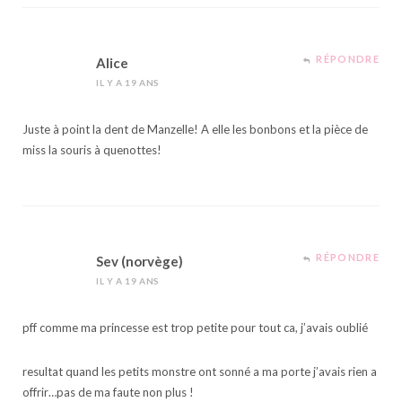
RÉPONDRE
Alice
IL Y A 19 ANS
Juste à point la dent de Manzelle! A elle les bonbons et la pièce de
miss la souris à quenottes!
RÉPONDRE
Sev (norvège)
IL Y A 19 ANS
pff comme ma princesse est trop petite pour tout ca, j’avais oublié
resultat quand les petits monstre ont sonné a ma porte j’avais rien a
offrir…pas de ma faute non plus !