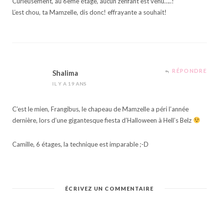
Curieusement, au 6eme étage, aucun zenfant est venu…..!
L’est chou, ta Mamzelle, dis donc! effrayante a souhait!
RÉPONDRE
Shalima
IL Y A 19 ANS
C’est le mien, Frangibus, le chapeau de Mamzelle a péri l’année
dernière, lors d’une gigantesque fiesta d’Halloween à Hell’s Belz
Camille, 6 étages, la technique est imparable ;-D
ÉCRIVEZ UN COMMENTAIRE