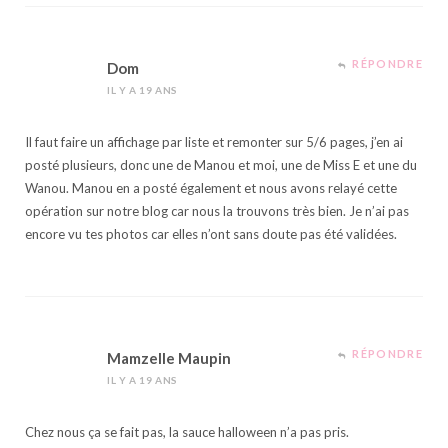
RÉPONDRE
Dom
IL Y A 19 ANS
Il faut faire un affichage par liste et remonter sur 5/6 pages, j’en ai
posté plusieurs, donc une de Manou et moi, une de Miss E et une du
Wanou. Manou en a posté également et nous avons relayé cette
opération sur notre blog car nous la trouvons très bien. Je n’ai pas
encore vu tes photos car elles n’ont sans doute pas été validées.
RÉPONDRE
Mamzelle Maupin
IL Y A 19 ANS
Chez nous ça se fait pas, la sauce halloween n’a pas pris.