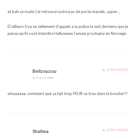
et bah ce matin j’ai retrouvé notre pas de porte maculé…super…
D’ailleurs il ya eu tellement d’appels a la police la nuit derniere que je
pense qu’ils vont interdire Halloween l’annee prochaine en Norvege.
RÉPONDRE
Bellzouzou
IL Y A 19 ANS
whaaaaaa, comment que ça fait trop PEUR ce trou dans la bouche!!!
RÉPONDRE
Shalima