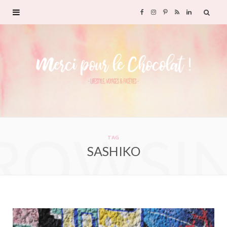
F
I
P
R
L
a
n
i
S
i
c
s
n
S
n
e
t
t
k
b
a
e
e
ROWSI
o
g
r
d
TAG
SASHIKO
o
r
e
I
k
a
s
n
m
t