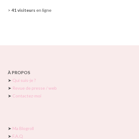
>
41 visiteurs
en ligne
À PROPOS
➤
Qui suis-je ?
➤
Revue de presse / web
➤
Contactez-moi
➤
Ma Blogroll
➤
F.A.Q