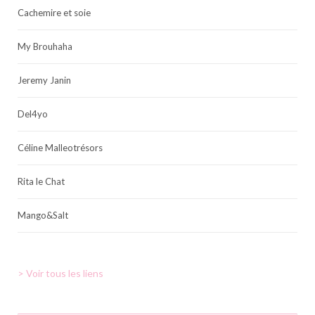
Cachemire et soie
My Brouhaha
Jeremy Janin
Del4yo
Céline Malleotrésors
Rita le Chat
Mango&Salt
> Voir tous les liens