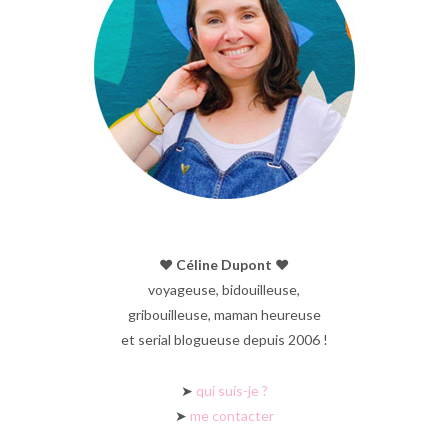
♥︎ Céline Dupont ♥︎
voyageuse, bidouilleuse,
gribouilleuse, maman heureuse
et serial blogueuse depuis 2006 !
➤
qui suis-je ?
➤
me contacter