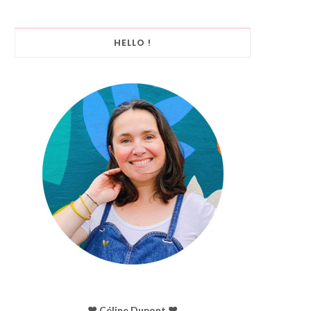
HELLO !
♥︎ Céline Dupont ♥︎