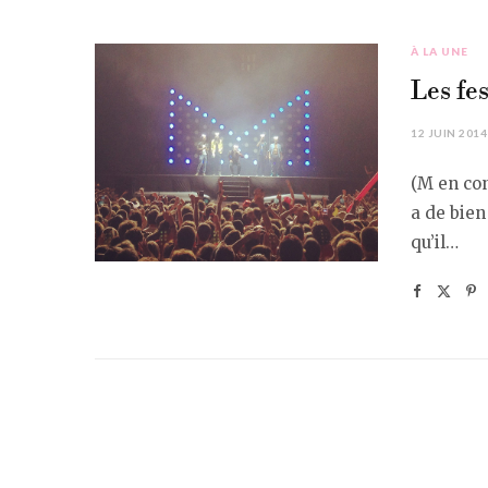
À LA UNE
Les fes
12 JUIN 2014
(M en con
a de bien
qu’il…