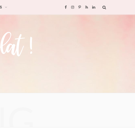
S
F
I
P
R
L
a
n
i
S
i
c
s
n
S
n
e
t
t
k
b
a
e
e
o
g
r
d
o
r
e
I
NG
k
a
s
n
m
t