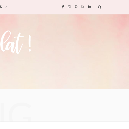
S
F
I
P
R
L
a
n
i
S
i
c
s
n
S
n
e
t
t
k
b
a
e
e
o
g
r
d
o
r
e
I
NG
k
a
s
n
m
t