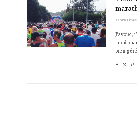
marat
22 SEPTEMB
J’avoue, 
semi-mara
bien géré