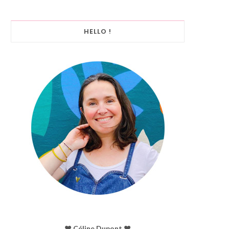
HELLO !
♥︎ Céline Dupont ♥︎