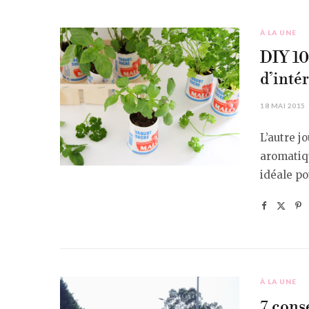
À LA UNE
DIY 10
d’inté
18 MAI 2015
L’autre j
aromatiqu
idéale p
À LA UNE
7 cons