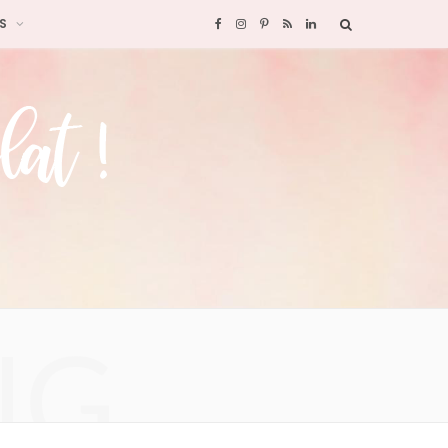
S
F
I
P
R
L
a
n
i
S
i
c
s
n
S
n
e
t
t
k
b
a
e
e
o
g
r
d
o
r
e
I
NG
k
a
s
n
m
t