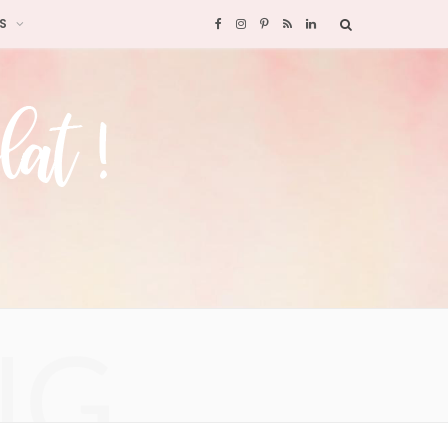
S
F
I
P
R
L
a
n
i
S
i
c
s
n
S
n
e
t
t
k
b
a
e
e
o
g
r
d
o
r
e
I
NG
k
a
s
n
m
t