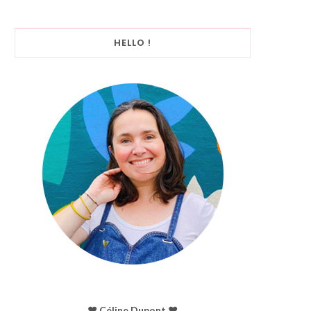
HELLO !
♥︎ Céline Dupont ♥︎