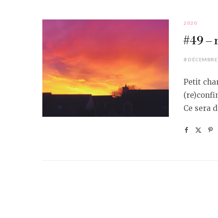
2020
#49 – 
8 DÉCEMBRE
Petit ch
(re)confi
Ce sera 