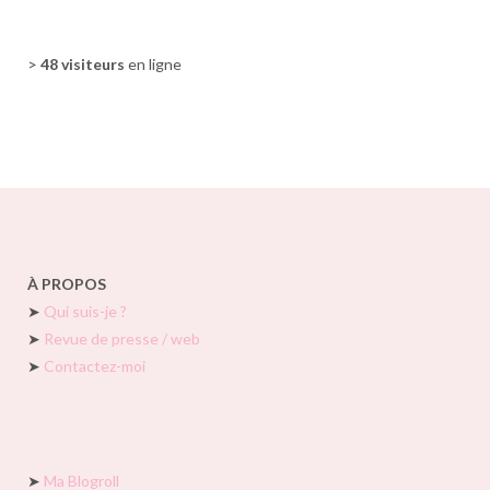
>
48 visiteurs
en ligne
À PROPOS
➤
Qui suis-je ?
➤
Revue de presse / web
➤
Contactez-moi
➤
Ma Blogroll