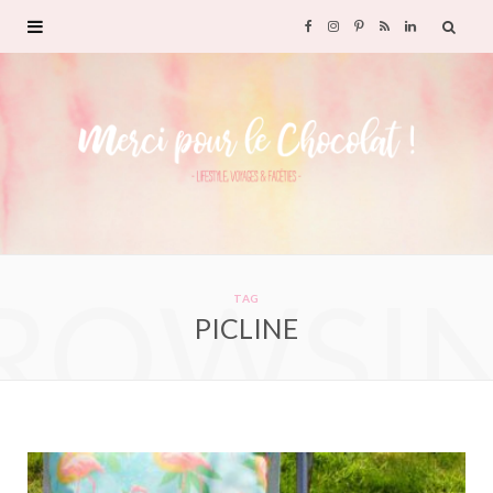
F
I
P
R
L
a
n
i
S
i
c
s
n
S
n
e
t
t
k
b
a
e
e
ROWSI
o
g
r
d
TAG
PICLINE
o
r
e
I
k
a
s
n
m
t