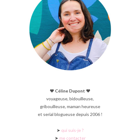
♥︎ Céline Dupont ♥︎
voyageuse, bidouilleuse,
gribouilleuse, maman heureuse
et serial blogueuse depuis 2006 !
➤
qui suis-je ?
➤
me contacter