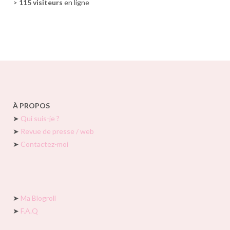
>
115 visiteurs
en ligne
À PROPOS
➤
Qui suis-je ?
➤
Revue de presse / web
➤
Contactez-moi
➤
Ma Blogroll
➤
F.A.Q