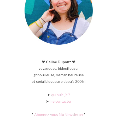
♥︎ Céline Dupont ♥︎
voyageuse, bidouilleuse,
gribouilleuse, maman heureuse
et serial blogueuse depuis 2006 !
➤
qui suis-je ?
➤
me contacter
*
Abonnez-vous à la Newsletter
*