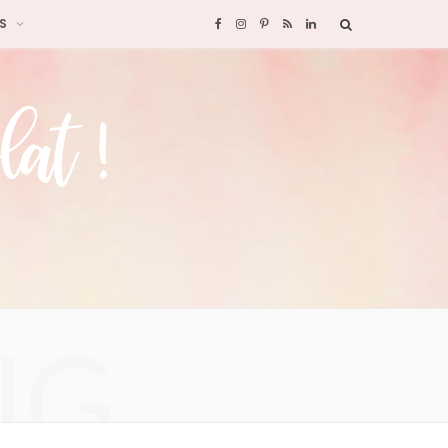
S
F
I
P
R
L
a
n
i
S
i
c
s
n
S
n
e
t
t
k
b
a
e
e
o
g
r
d
o
r
e
I
NG
k
a
s
n
m
t