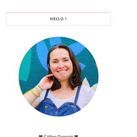
HELLO !
♥︎ Céline Dupont ♥︎