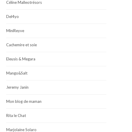
Céline Malleotrésors
Del4yo
MiniReyve
Cachemire et soie
Eleusis & Megara
Mango&Salt
Jeremy Janin
Mon blog de maman
Rita le Chat
Marjolaine Solaro