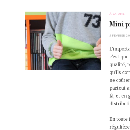
À LA UNE
Mini p
5 FÉVRIER 2
L’importa
c’est que
qualité, 
qu’ils co
ne coûten
partout a
là, et en
distribut
En toute 
régulière