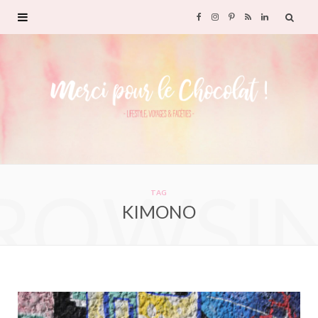
F
I
P
R
L
a
n
i
S
i
c
s
n
S
n
e
t
t
k
b
a
e
e
ROWSI
o
g
r
d
TAG
KIMONO
o
r
e
I
k
a
s
n
m
t