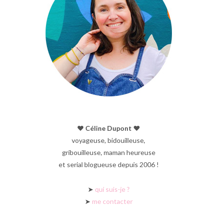
♥︎ Céline Dupont ♥︎
voyageuse, bidouilleuse,
gribouilleuse, maman heureuse
et serial blogueuse depuis 2006 !
➤
qui suis-je ?
➤
me contacter