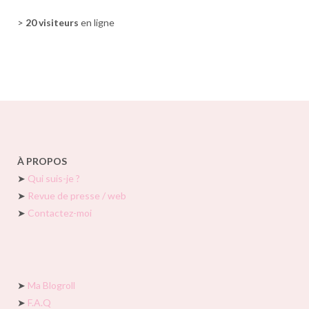
>
20 visiteurs
en ligne
À PROPOS
➤
Qui suis-je ?
➤
Revue de presse / web
➤
Contactez-moi
➤
Ma Blogroll
➤
F.A.Q