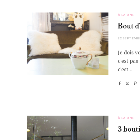
À LA UNE
Bout d
22 SEPTEMB
Je dois v
c’est pas
c’est…
À LA UNE
3 bout