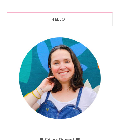
HELLO !
♥︎ Céline Dupont ♥︎