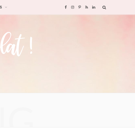
S
F
I
P
R
L
a
n
i
S
i
c
s
n
S
n
e
t
t
k
b
a
e
e
o
g
r
d
o
r
e
I
NG
k
a
s
n
m
t