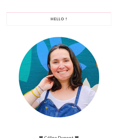
HELLO !
♥︎ Céline Dupont ♥︎