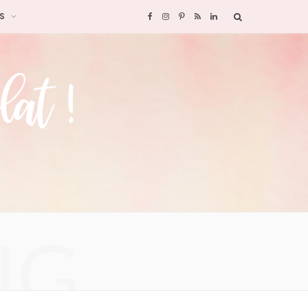
S
F
I
P
R
L
a
n
i
S
i
c
s
n
S
n
e
t
t
k
b
a
e
e
o
g
r
d
o
r
e
I
NG
k
a
s
n
m
t