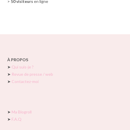
>
50 visiteurs
en ligne
À PROPOS
➤
Qui suis-je ?
➤
Revue de presse / web
➤
Contactez-moi
➤
Ma Blogroll
➤
F.A.Q