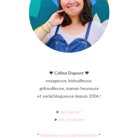
♥︎ Céline Dupont ♥︎
voyageuse, bidouilleuse,
gribouilleuse, maman heureuse
et serial blogueuse depuis 2006 !
➤
qui suis-je ?
➤
me contacter
*
Abonnez-vous à la Newsletter
*