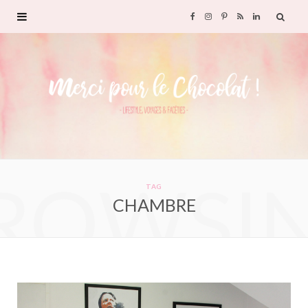
F
I
P
R
L
a
n
i
S
i
c
s
n
S
n
e
t
t
k
b
a
e
e
ROWSI
o
g
r
d
TAG
CHAMBRE
o
r
e
I
k
a
s
n
m
t