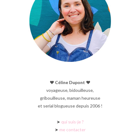
♥︎ Céline Dupont ♥︎
voyageuse, bidouilleuse,
gribouilleuse, maman heureuse
et serial blogueuse depuis 2006 !
➤
qui suis-je ?
➤
me contacter