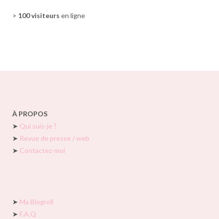
>
100 visiteurs
en ligne
À PROPOS
➤
Qui suis-je ?
➤
Revue de presse / web
➤
Contactez-moi
➤
Ma Blogroll
➤
F.A.Q