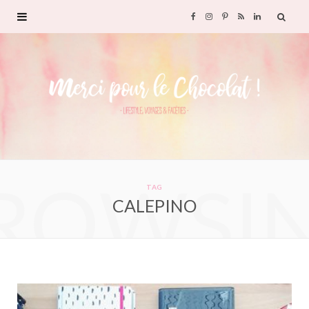
F
I
P
R
L
a
n
i
S
i
c
s
n
S
n
e
t
t
k
b
a
e
e
ROWSI
o
g
r
d
TAG
CALEPINO
o
r
e
I
k
a
s
n
m
t