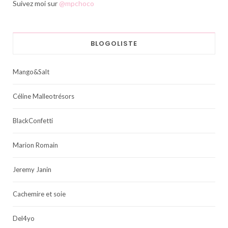
Suivez moi sur
@mpchoco
BLOGOLISTE
Mango&Salt
Céline Malleotrésors
BlackConfetti
Marion Romain
Jeremy Janin
Cachemire et soie
Del4yo