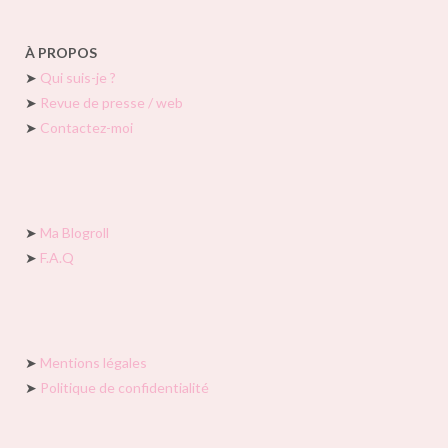
À PROPOS
➤
Qui suis-je ?
➤
Revue de presse / web
➤
Contactez-moi
➤
Ma Blogroll
➤
F.A.Q
➤
Mentions légales
➤
Politique de confidentialité